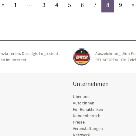
(aktiv)
(aktiv)
(aktiv)
(aktiv)
(aktiv)
(aktiv)
(aktiv)
(aktiv
«
1
⋯
3
4
5
6
7
8
9
»
nzkriterien. Das afgis-Logo steht
Auszeichnung „Von Ku
en im Internet.
REHAPORTAL. Ein Zeich
Unternehmen
Über uns
Autor:innen
Für Rehakliniken
Kundenbereich
Presse
Veranstaltungen
Netzwerk