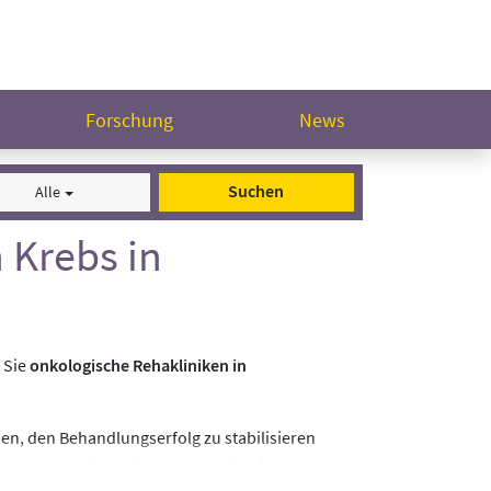
Forschung
News
Suchen
Alle
 Krebs in
 Sie
onkologische Rehakliniken in
en, den Behandlungserfolg zu stabilisieren
en von Operation,
Chemotherapie
oder