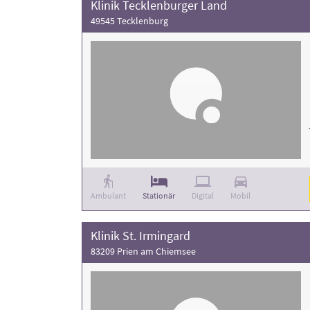
Klinik Tecklenburger Land
49545 Tecklenburg
Ambulant
Stationär
Digital
Mobil
Klinik St. Irmingard
83209 Prien am Chiemsee