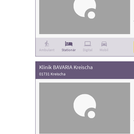
Ambulant
Stationär
Digital
Mobil
Klinik BAVARIA Kreischa
01731 Kreischa