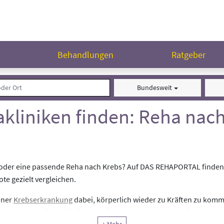
n
Behandlungen
Ratgeber
Bundesweit
kliniken finden: Reha nach
k oder eine passende Reha nach Krebs? Auf DAS REHAPORTAL finden
e gezielt vergleichen.
iner
Krebserkrankung
dabei, körperlich wieder zu Kräften zu komm
ufinden. Auch bei Erschöpfung, seelischen Belastungen und den Folg
ichtige Unterstützung sein.