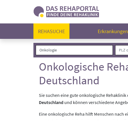
REHASUCHE
Erkrankunge
Onkologische Reha
Deutschland
Sie suchen eine gute onkologische Rehaklini
Deutschland
und können verschiedene Angebot
Eine onkologische Reha hilft Menschen nach e
und Schritt für Schritt in den Alltag zurückz
Bestrahlung kann eine
Reha nach Krebs
eine w