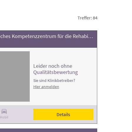
e
und
stationäre onkologische Reha
sowie
Treffer: 84
ltern und vergleichen, zum Beispiel nach
Klinik Quellental - Urologisches Kompetenzzentrum für die Rehabilitation (UKR)
leichter eine gute Rehaklinik für Onkologie,
tützen Sie dabei, passende onkologische
ie
Lymphdrainage
,
Dialyse
oder eine
Leider noch ohne
Qualitätsbewertung
Sie sind Klinikbetreiber?
Hier anmelden
Details
Mobil