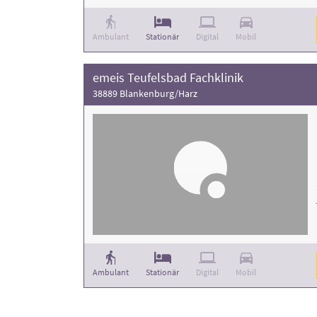
Ambulant
Stationär
Digital
Mobil
emeis Teufelsbad Fachklinik
38889 Blankenburg/Harz
Ambulant
Stationär
Digital
Mobil