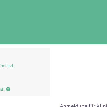
Chefarzt)
nal
Anmeldung für Klin