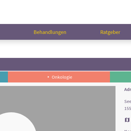
n
Behandlungen
Ratgeber
Onkologie
Adr
Se
155