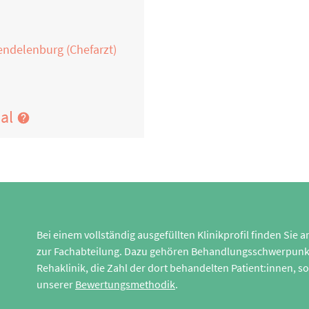
endelenburg (Chefarzt)
nal
Bei einem vollständig ausgefüllten Klinikprofil finden Sie
zur Fachabteilung. Dazu gehören Behandlungsschwerpunk
Rehaklinik, die Zahl der dort behandelten Patient:innen,
unserer
Bewertungsmethodik
.