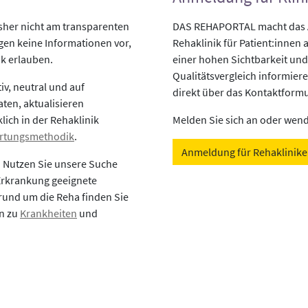
isher nicht am transparenten
DAS REHAPORTAL macht das An
egen keine Informationen vor,
Rehaklinik für Patient:innen a
ik erlauben.
einer hohen Sichtbarkeit und
Qualitätsvergleich informiere
v, neutral und auf
direkt über das Kontaktformu
aten, aktualisieren
lich in der Rehaklinik
Melden Sie sich an oder wende
rtungsmethodik
.
Anmeldung für Rehaklinik
? Nutzen Sie unsere Suche
 Erkrankung geeignete
rund um die Reha finden Sie
en zu
Krankheiten
und