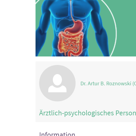
Dr. Artur B. Roznowski (
Ärztlich-psychologisches Perso
Information