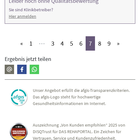
Leider noch ohne Qualitätsbewertung
Sie sind Klinikbetreiber?
Hier anmelden
(aktiv)
(aktiv)
(aktiv)
(aktiv)
(aktiv)
(aktiv)
(aktiv)
(aktiv)
«
1
⋯
3
4
5
6
7
8
9
»
Ergebnis jetzt teilen
Unser Angebot erfüllt die afgis-Transparenzkriterien.
Das afgis-Logo steht für hochwertige
Gesundheitsinformationen im Internet.
Auszeichnung „Von Kunden empfohlen“ 2025 von
DISQTrust für DAS REHAPORTAL. Ein Zeichen für
Vertrauen, Service und Kundenzufriedenheit.