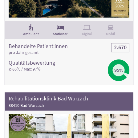
Kontaktdaten finden Sie in den Klinikprofilen.
Ambulant
Stationär
Digital
Mobil
Behandelte Patient:innen
2.670
pro Jahr gesamt
Qualitäts­bewertung
Ø 86% / Max: 97%
95%
Rehabilitationsklinik Bad Wurzach
88410 Bad Wurzach