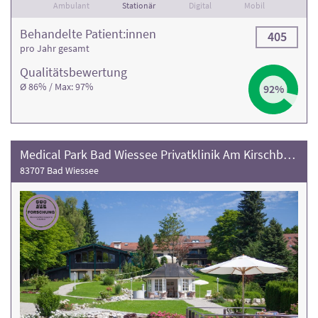
Ambulant
Stationär
Digital
Mobil
Behandelte Patient:innen
405
pro Jahr gesamt
Qualitäts­bewertung
Ø 86% / Max: 97%
92%
Medical Park Bad Wiessee Privatklinik Am Kirschbaumhügel
83707 Bad Wiessee