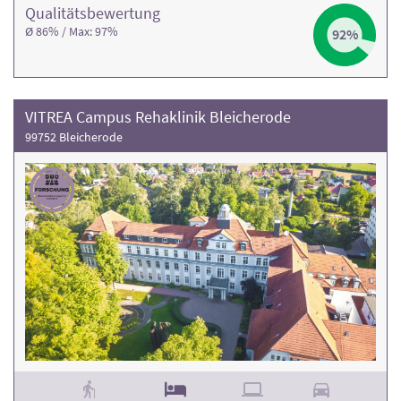
Qualitäts­bewertung
Ø 86% / Max: 97%
92%
VITREA Campus Rehaklinik Bleicherode
99752 Bleicherode