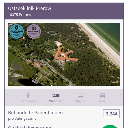
Ostseeklinik Prerow
18375 Prerow
Ambulant
Stationär
Digital
Mobil
Behandelte Patient:innen
3.244
pro Jahr gesamt
Qualitäts­bewertung