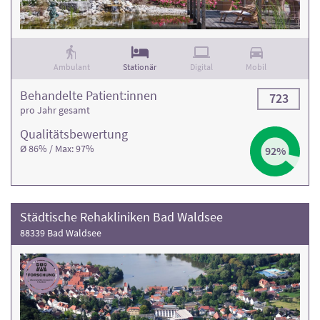
Ambulant
Stationär
Digital
Mobil
Behandelte Patient:innen
723
pro Jahr gesamt
Qualitäts­bewertung
Ø 86% / Max: 97%
92%
Städtische Rehakliniken Bad Waldsee
88339 Bad Waldsee