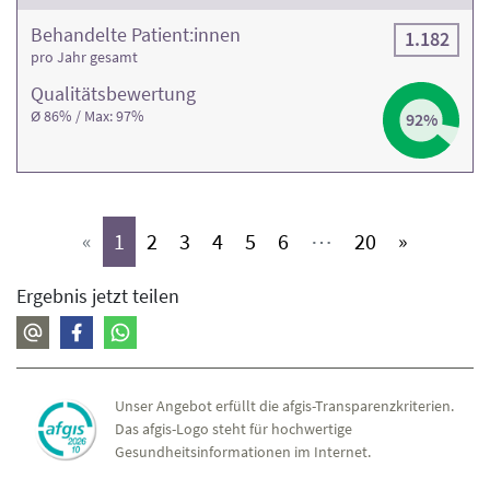
Behandelte Patient:innen
1.182
pro Jahr gesamt
Qualitäts­bewertung
Ø 86% / Max: 97%
92%
(aktiv)
(aktiv)
(aktiv)
(aktiv)
(aktiv)
(aktiv)
(aktiv)
«
1
2
3
4
5
6
⋯
20
»
Ergebnis jetzt teilen
Unser Angebot erfüllt die afgis-Transparenzkriterien.
Das afgis-Logo steht für hochwertige
Gesundheitsinformationen im Internet.