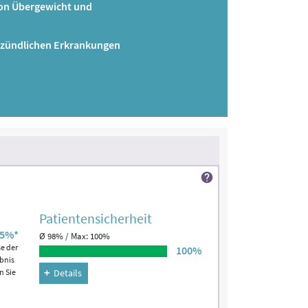
von Übergewicht und
tzündlichen Erkrankungen
Patienten­sicherheit
5%*
Ø 98% / Max: 100%
se der
100%
ebnis
n Sie
Details