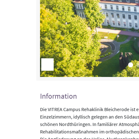
Information
Die VITREA Campus Rehaklinik Bleicherode ist e
Einzelzimmern, idyllisch gelegen an den Südau
schönen Nordthüringen. In familiärer Atmosphä
Rehabilitationsmaßnahmen im orthopädischen 
Die Angliederung an das Helios-Akutkrankenhau