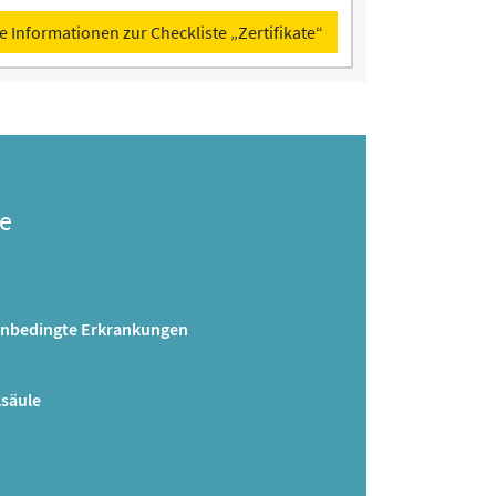
e Informationen zur Checkliste „Zertifikate“
e
enbedingte Erkrankungen
lsäule