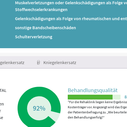
Muskelverletzungen oder Gelenkschädigungen als Folge 
Stoffwechselerkrankungen
Gelenkschädigungen als Folge von rheumatischen und en
sonstige Bandscheibenschäden
Schulterverletzung
gelenkersatz
Kniegelenkersatz
Behandlungs­qualität
TAL
8
*Für die Rehaklinik liegen keine Ergebnis
en
92%
Kostenträger vor. Angezeigt wird das Erg
r
der Patientenbefragung zu „Wie beurteile
se
den Behandlungserfolg?“