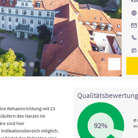
Kon
Qualitätsbewertun
ine Rehaeinrichtung mit 23
släufern des Harzes im
Ø 
re sind hier
92%
Im
Indikationsbereich möglich.
s bietet den Patienten eine