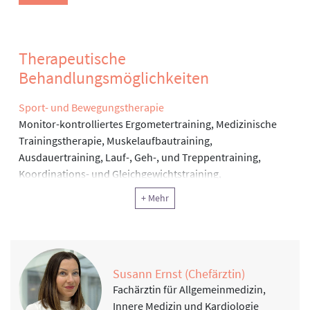
Therapeutische
Behandlungsmöglichkeiten
Sport- und Bewegungstherapie
Monitor-kontrolliertes Ergometertraining, Medizinische
Trainingstherapie, Muskelaufbautraining,
Ausdauertraining, Lauf-, Geh-, und Treppentraining,
Koordinations- und Gleichgewichtstraining,
Ergometertraining, Gangschule, Atemgymnastik, Herz-,
+ Mehr
Kreislauftraining, Gefäßtraining, HWS-Schultertraining,
Isokinetik, Qi Gong, Nordic Walking
Physiotherapie
Krankengymnastik, Krankengymnastik an Geräten,
Susann Ernst (Chefärztin)
Manuelle Therapie, Manuelle Lymphdrainage,
Fachärztin für Allgemeinmedizin,
Extensionstherapie (Schlingentisch), Gangschule,
Innere Medizin und Kardiologie