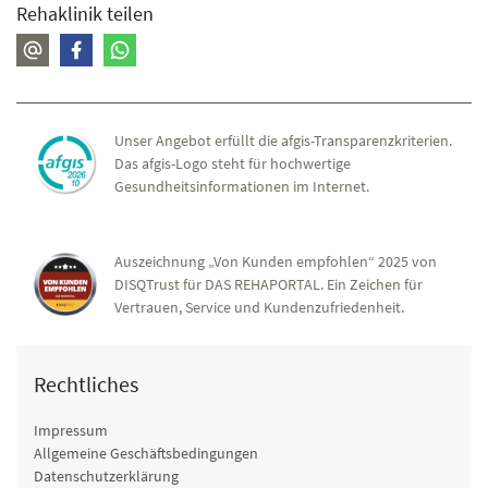
Rehaklinik teilen
Angehörigenberatung
Reha-Pflege
Ruhe-EKG, Belastungs-EKG, Echokardiographie, 24-
Stunden-Langzeit-EKG und Langzeit-Blutdruckmessung,
Lungenfunktion, klinisches Labor
Unser Angebot erfüllt die afgis-Transparenzkriterien.
Das afgis-Logo steht für hochwertige
Physikalische Therapie
Gesundheitsinformationen im Internet.
Lokale Kälte- und Wärmetherapie, Elektrotherapie,
Ultraschall, Parafin- und Linsenbad, apparative
Lymphdrainage
Auszeichnung „Von Kunden empfohlen“ 2025 von
Ernährung
DISQTrust für DAS REHAPORTAL. Ein Zeichen für
Vertrauen, Service und Kundenzufriedenheit.
Ernährungsberatung und - Schulungen; Lehrküche,
energiedefinierte Kost, Sonderernährung
Rechtliches
Impressum
Allgemeine Geschäftsbedingungen
Datenschutzerklärung