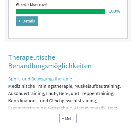
Ø 99% / Max: 100%
100%
Details
Therapeutische
Behandlungsmöglichkeiten
Sport- und Bewegungstherapie
Medizinische Trainingstherapie, Muskelaufbautraining,
Ausdauertraining, Lauf-, Geh-, und Treppentraining,
Koordinations- und Gleichgewichtstraining,
Ergometertraining, Gangschule, Atemgymnastik, Herz-,
Kreislauftraining, Gefäßtraining, HWS-Schultertraining,
+ Mehr
Isokinetik, Qi Gong, Nordic Walking
Physiotherapie