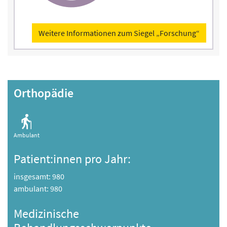
Weitere Informationen zum Siegel „Forschung“
Orthopädie
Ambulant
Patient:innen pro Jahr:
insgesamt: 980
ambulant: 980
Medizinische