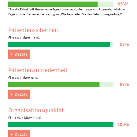
85%*
*Für die Rehaklinik liegen keine Ergebnisse der Kostenträger vor. Angezeigt wird das
Ergebnis der Patientenbefragung zu „Wie beurteilen Sie den Behandlungserfolg?“
Patienten­sicherheit
Ø 99% / Max: 100%
97%
Details
Patienten­zufriedenheit
Ø 83% / Max: 87%
87%
Details
Organisations­qualität
Ø 100% / Max: 100%
100%
Details