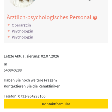
Krankengymnastik auf neurophysiologischer Grundlage
Information, Motivation, Schulung
Schmerzbewältigung, Stressbewältigung, Stärkung der
Ärztlich-psychologisches Personal
Ressilienz, Raucherentwöhnung, Rückenschule, Umgang
Oberärzt:in
mit Alltagsstress, Bewegung und Gesundheit,
Psycholog:in
Endoprothesenschulung, Nachsorgeberatung,
Psycholog:in
Sozialrechtliche Beratung, Berufliche Orientierung
Klinische Sozialarbeit, Sozialtherapie
Einzelfallbezogene Reha-Fachberatung, Beratung von
Letzte Aktualisierung: 02.07.2026
Angehörigen, Zusammenarbeit mit Selbsthilfegruppen
IK
Ergotherapie, Arbeitstherapie und andere funktionelle
540840288
Therapie
Funktionelle Ergotherapie, ADL-Training,
Haben Sie noch weitere Fragen?
Hilfsmittelberatung, Gelenkschutz, Berufsspezifische
Kontaktieren Sie die Rehakliniken.
Belastungserprobung, Ergonomie am Arbeitsplatz
Telefon: 0731-964293100
Klinische Psychologie
Kontaktformular
Krisenintervention, Entspannungsverfahren (Autogenes
Training, Progressive Muskelrelaxation),