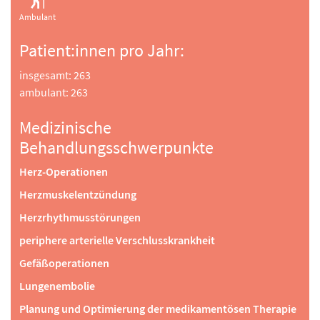
Ambulant
Klinische Psychologie
Krisenintervention, Entspannungsverfahren (Autogenes
Patient:innen pro Jahr:
Training, Progressive Muskelrelaxation),
Angehörigenberatung
insgesamt: 263
ambulant: 263
Reha-Pflege
aktivierende Pflege zur Wiederherstellung der
Medizinische
Alltagskompetenzen, Wundversorgung,
Behandlungsschwerpunkte
Physikalische Therapie
Lokale Kälte- und Wärmetherapie, Elektrotherapie,
Herz-Operationen
Ultraschall, Parafin- und Linsenbad, apparative
Herzmuskelentzündung
Lymphdrainage
Herzrhythmusstörungen
Ernährung
periphere arterielle Verschlusskrankheit
Ernährungsberatung und - Schulungen; Lehrküche,
energiedefinierte Kost, Sonderernährung
Gefäßoperationen
Lungenembolie
Planung und Optimierung der medikamentösen Therapie