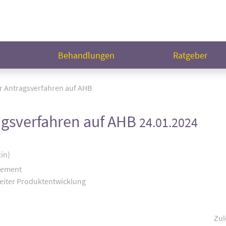
n
Behandlungen
Ratgeber
r Antragsverfahren auf AHB
agsverfahren auf AHB
24.01.2024
:in)
gement
eiter Produktentwicklung
Zul