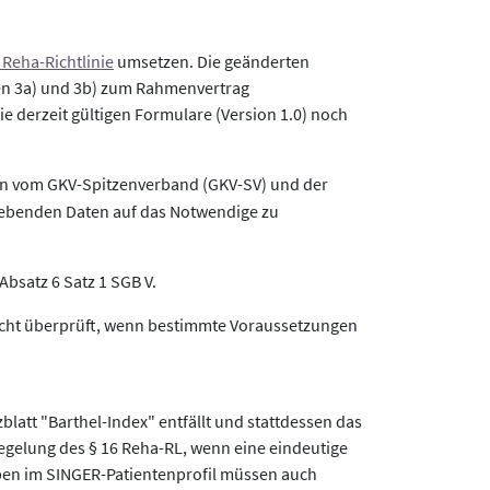
 Reha-Richtlinie
umsetzen. Die geänderten
gen 3a) und 3b) zum Rahmenvertrag
ie derzeit gültigen Formulare (Version 1.0) noch
den vom GKV-Spitzenverband (GKV-SV) und der
rhebenden Daten auf das Notwendige zu
bsatz 6 Satz 1 SGB V.
 nicht überprüft, wenn bestimmte Voraussetzungen
latt "Barthel-Index" entfällt und stattdessen das
Regelung des § 16 Reha-RL, wenn eine eindeutige
ben im SINGER-Patientenprofil müssen auch