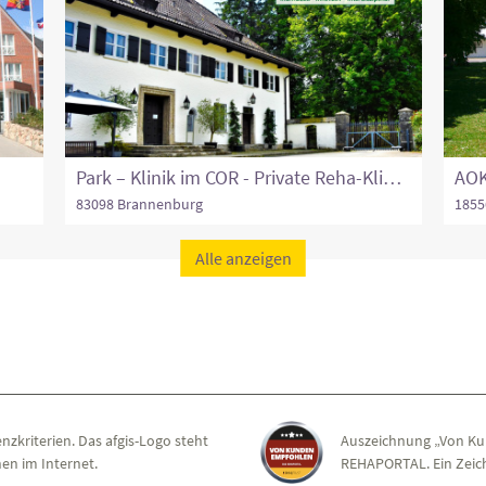
Park – Klinik im COR - Private Reha-Klinik für Innere Medizin zur Behandlung von Erschöpfungssyndromen (Long/Post-COVID, ME/CFS u.a.)
AOK
83098 Brannenburg
1855
Alle anzeigen
nzkriterien. Das afgis-Logo steht
Auszeichnung „Von Ku
en im Internet.
REHAPORTAL. Ein Zeich