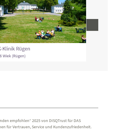
Klinik Bad Wöris
86825 Bad Wörishofe
-Klinik Rügen
6 Wiek (Rügen)
nden empfohlen“ 2025 von DISQTrust für DAS
en für Vertrauen, Service und Kundenzufriedenheit.