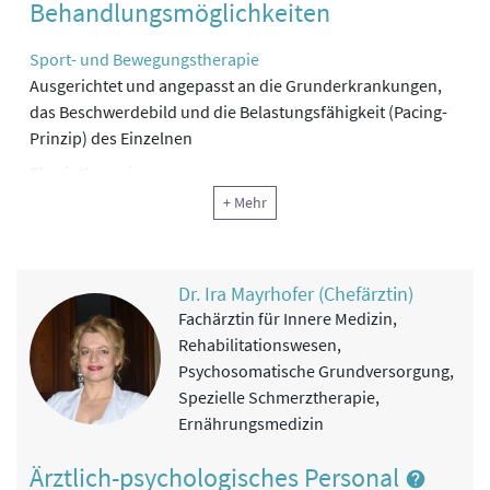
Behandlungsmöglichkeiten
Sport- und Bewegungstherapie
Ausgerichtet und angepasst an die Grunderkrankungen,
das Beschwerdebild und die Belastungsfähigkeit (Pacing-
Prinzip) des Einzelnen
Physiotherapie
Manuelle Therapie, Cranio-Sakrale Therapie, Osteopathie,
+ Mehr
Detonisierung der verspannten / verkürzten Muskulatur,
Wärmetherapie, Körperwahrnehmungstherapie,
Haltungsschulung
Dr. Ira Mayrhofer (Chefärztin)
Einsatz der extrakorporalen Stosswellentherapie zur
Fachärztin für Innere Medizin,
tiefenwirksamen Entkrampfung (Detonisierung) der
Rehabilitationswesen,
verspannten und / oder verkürzten Muskulatur bei
Psychosomatische Grundversorgung,
Myofaszialen Schmerzsyndromen insbesondere bei
Spezielle Schmerztherapie,
ME/CFS, schmerzbedingten Schon - und Fehlhaltungen
Ernährungsmedizin
und zur Schmerztherapie.
Sowie zur tiefenwirksamen Faszientherapie bei ME/CFS
Ärztlich-psychologisches Personal
bedingter Faszeiitis, zur Wiedererlangung der