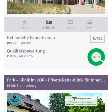
Ambulant
Stationär
Digital
Mobil
Behandelte Patient:innen
6.782
pro Jahr gesamt
Qualitäts­bewertung
Ø 86% / Max: 97%
97%
Park – Klinik im COR - Private Reha-Klinik für Innere Medizin zur Behandlung von Erschöpfungssyndromen (Long/Post-COVID, ME/CFS u.a.)
83098 Brannenburg