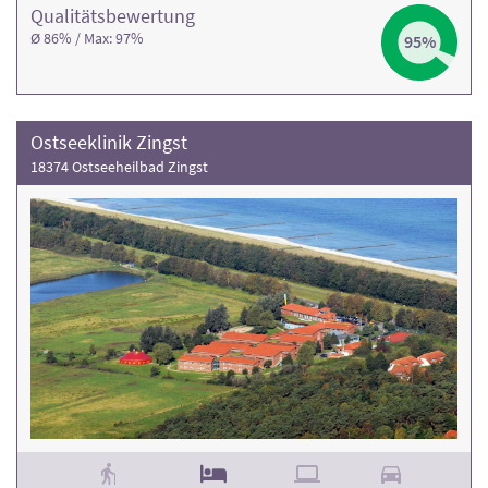
Qualitäts­bewertung
Ø 86% / Max: 97%
95%
Ostseeklinik Zingst
18374 Ostseeheilbad Zingst