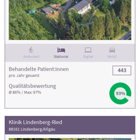
Ambulant
Stationär
Digital
Mobil
Behandelte Patient:innen
443
pro Jahr gesamt
Qualitäts­bewertung
Ø 86% / Max: 97%
93%
Klinik Lindenberg-Ried
88161 Lindenberg/Allgäu