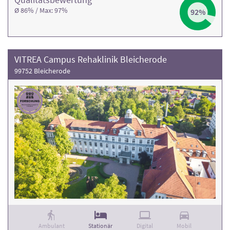
Ø 86% / Max: 97%
92%
VITREA Campus Rehaklinik Bleicherode
99752 Bleicherode
Ambulant
Stationär
Digital
Mobil