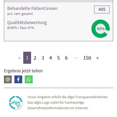
Behandelte Patient:innen
405
pro Jahr gesamt
Qualitäts­bewertung
Ø 86% / Max: 97%
92%
(aktiv)
(aktiv)
(aktiv)
(aktiv)
(aktiv)
(aktiv)
(aktiv)
«
1
2
3
4
5
6
⋯
150
»
Ergebnis jetzt teilen
Unser Angebot erfüllt die afgis-Transparenzkriterien.
Das afgis-Logo steht für hochwertige
Gesundheitsinformationen im Internet.