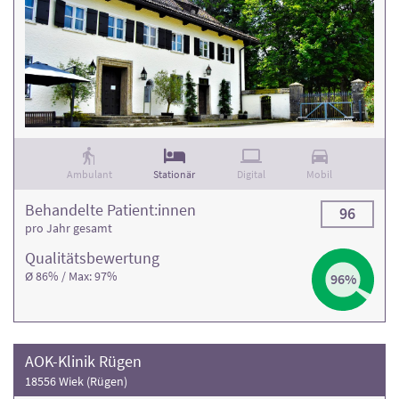
Ambulant
Stationär
Digital
Mobil
Behandelte Patient:innen
96
pro Jahr gesamt
Qualitäts­bewertung
Ø 86% / Max: 97%
96%
AOK-Klinik Rügen
18556 Wiek (Rügen)