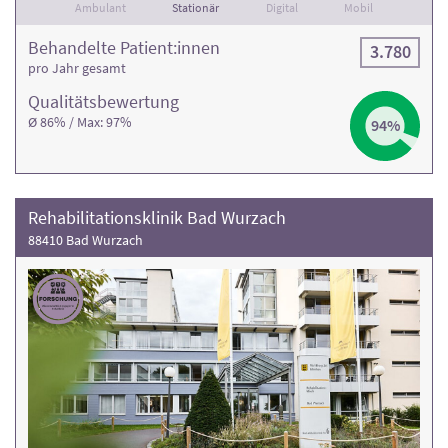
Ambulant
Stationär
Digital
Mobil
Behandelte Patient:innen
3.780
pro Jahr gesamt
Qualitäts­bewertung
Ø 86% / Max: 97%
94%
Rehabilitationsklinik Bad Wurzach
88410 Bad Wurzach