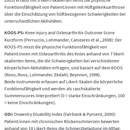
2003) erfasst mit 5 likert-skalierten Items die physische
Funktionsfähigkeit von Patient:innen mit Hüftgelenksarthrose
über die Einschätzung von hüftbezogenen Schwierigkeiten bei
unterschiedlichen Aktivitäten.
KOOS-PS:
Knee injury and Osteoarthritis Outcome Score
Kurzform (Perruccio, Lohmander, Canizares et al., 2008): Der
KOOS-PS misst die physische Funktionsfähigkeit von
Patient:innen mit Osteoarthritis des Knies anhand von 7 likert-
skalierten Items, die die Schwierigkeiten bei verschiedenen
körperlichen Aktivitäten erfragen, und basiert auf dem KOOS
(Roos, Roos, Lohmander, Ekdahl, Beynnon, 1998).
Beide Instrumente erfassen auf Likert-Skalen die körperliche
Funktionsfähigkeit und werden als raschskalierte
Summenscores interpretiert (0 = starke Einschränkungen, 100
= keine Einschränkungen).
ODI:
Oswestry Disability Index (Fairbank & Pynsent, 2000):
Patient:innen mit chronischen Rückenschmerzen bewerten
anhand von 10 Likert-Items die Schmerzbelastung im Alltag.