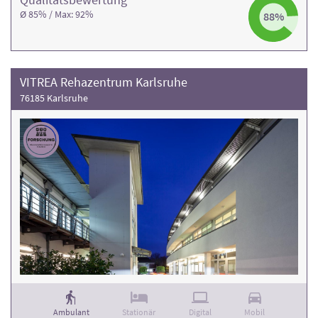
Ø 85% / Max: 92%
88%
VITREA Rehazentrum Karlsruhe
76185 Karlsruhe
Ambulant
Stationär
Digital
Mobil