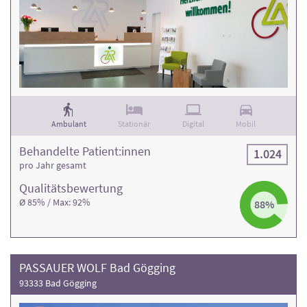
Ambulant
Stationär
Digital
Mobil
Behandelte Patient:innen
1.024
pro Jahr gesamt
Qualitäts­bewertung
Ø 85% / Max: 92%
88%
PASSAUER WOLF Bad Gögging
93333 Bad Gögging