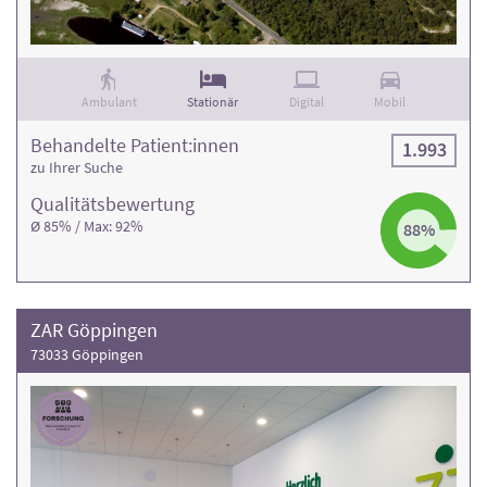
Ambulant
Stationär
Digital
Mobil
Behandelte Patient:innen
1.993
zu Ihrer Suche
Qualitäts­bewertung
Ø 85% / Max: 92%
88%
ZAR Göppingen
73033 Göppingen