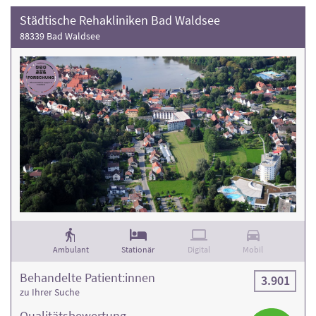
Städtische Rehakliniken Bad Waldsee
88339 Bad Waldsee
Ambulant
Stationär
Digital
Mobil
Behandelte Patient:innen
3.901
zu Ihrer Suche
Qualitäts­bewertung