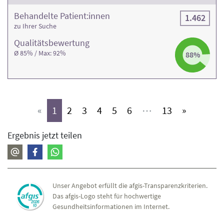
Behandelte Patient:innen
1.462
zu Ihrer Suche
Qualitäts­bewertung
Ø 85% / Max: 92%
88%
(aktiv)
(aktiv)
(aktiv)
(aktiv)
(aktiv)
(aktiv)
(aktiv)
«
1
2
3
4
5
6
⋯
13
»
Ergebnis jetzt teilen
Unser Angebot erfüllt die afgis-Transparenzkriterien.
Das afgis-Logo steht für hochwertige
Gesundheitsinformationen im Internet.