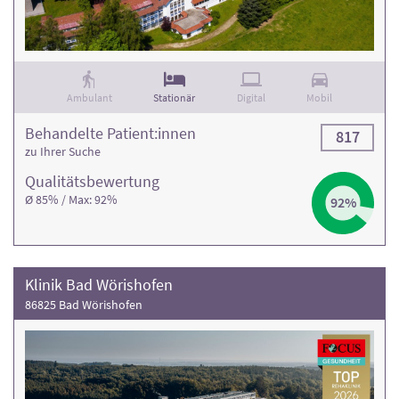
Rehaklinik und die Anzahl der Behandlungsfälle
. Weitere
Informationen und die Kontaktdaten finden Sie in den
jeweiligen Klinikprofilen.
Ambulant
Stationär
Digital
Mobil
Behandelte Patient:innen
817
zu Ihrer Suche
Qualitäts­bewertung
Ø 85% / Max: 92%
92%
Klinik Bad Wörishofen
86825 Bad Wörishofen