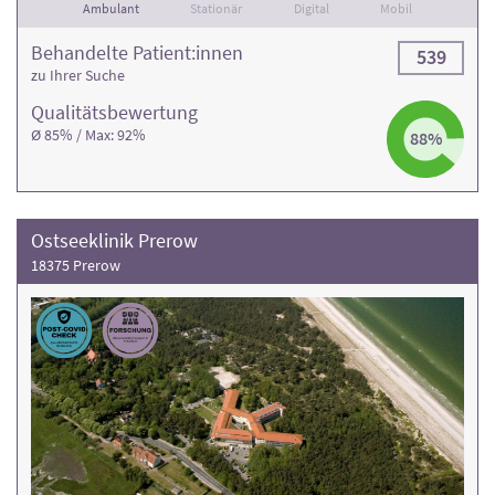
Ambulant
Stationär
Digital
Mobil
Behandelte Patient:innen
539
zu Ihrer Suche
Qualitäts­bewertung
Ø 85% / Max: 92%
88%
Ostseeklinik Prerow
18375 Prerow