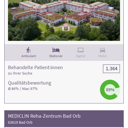
Angehörige.
Ambulant
Stationär
Digital
Mobil
Behandelte Patient:innen
1.364
zu Ihrer Suche
Qualitäts­bewertung
Ø 86% / Max: 97%
85%
MEDICLIN Reha-Zentrum Bad Orb
63619 Bad Orb