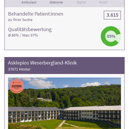
Ambulant
Stationär
Digital
Mobil
Behandelte Patient:innen
3.615
zu Ihrer Suche
Qualitäts­bewertung
Ø 86% / Max: 97%
85%
Asklepios Weserbergland-Klinik
37671 Höxter