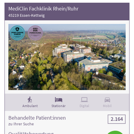
MediClin Fachklinik Rhein/Ruhr
45219 Essen-Kettwig
Ambulant
Stationär
Digital
Mobil
Behandelte Patient:innen
2.164
zu Ihrer Suche
Qualitäts­bewertung