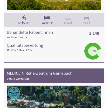
Ambulant
Stationär
Digital
Mobil
Behandelte Patient:innen
2.148
zu Ihrer Suche
Qualitäts­bewertung
Ø 86% / Max: 97%
85%
MEDICLIN Reha-Zentrum Gernsbach
76593 Gernsbach