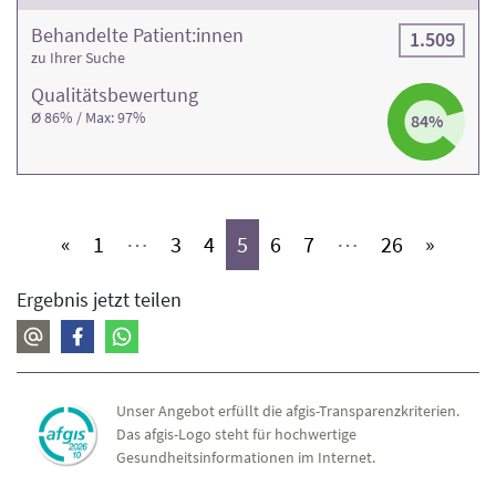
Behandelte Patient:innen
1.509
zu Ihrer Suche
Qualitäts­bewertung
Ø 86% / Max: 97%
84%
(aktiv)
(aktiv)
(aktiv)
(aktiv)
(aktiv)
(aktiv)
(aktiv)
«
1
⋯
3
4
5
6
7
⋯
26
»
Ergebnis jetzt teilen
Unser Angebot erfüllt die afgis-Transparenzkriterien.
Das afgis-Logo steht für hochwertige
Gesundheitsinformationen im Internet.