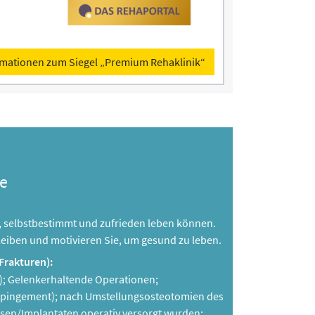
rmationen zum Siegel „Premium Rehaklinik“
e
en, selbstbestimmt und zufrieden leben können.
leiben und motivieren Sie, um gesund zu leben.
Frakturen):
n); Gelenkerhaltende Operationen;
mpingement); nach Umstellungsosteotomien des
sen/Implantaten operativ versorgt wurden;