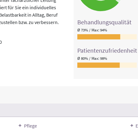
t für Sie ein individuelles
astbarkeit in Alltag, Beruf
Behandlungs­qualität
zustellen bzw. zu verbessern.
Ø 73% / Max: 94%
0
Patienten­zufriedenheit
Ø 80% / Max: 98%
Pflege