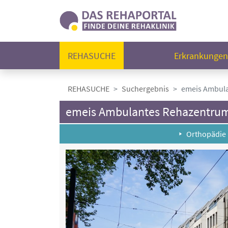
REHASUCHE
Erkrankunge
REHASUCHE
Suchergebnis
emeis Ambula
emeis Ambulantes Rehazentrum
Orthopädie