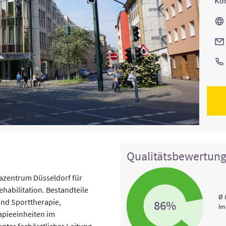
Kon
Qualitätsbewertun
azentrum Düsseldorf für
abilitation. Bestandteile
Ø 
und Sporttherapie,
86%
Im
apieeinheiten im
nter fachärztlicher Leitung