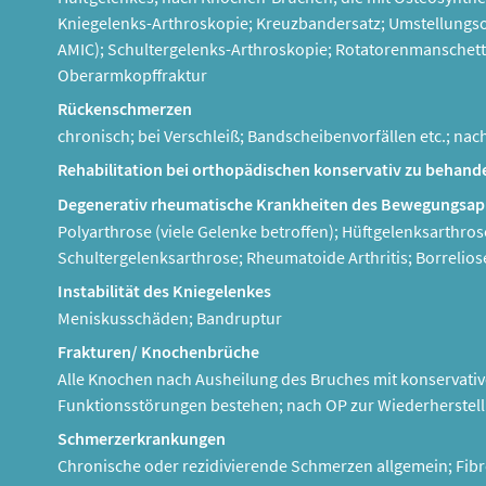
Kniegelenks-Arthroskopie; Kreuzbandersatz; Umstellungso
AMIC); Schultergelenks-Arthroskopie; Rotatorenmanschet
Oberarmkopffraktur
Rückenschmerzen
chronisch; bei Verschleiß; Bandscheibenvorfällen etc.; n
Rehabilitation bei orthopädischen konservativ zu behan
Degenerativ rheumatische Krankheiten des Bewegungsap
Polyarthrose (viele Gelenke betroffen); Hüftgelenksarthro
Schultergelenksarthrose; Rheumatoide Arthritis; Borrelios
Instabilität des Kniegelenkes
Meniskusschäden; Bandruptur
Frakturen/ Knochenbrüche
Alle Knochen nach Ausheilung des Bruches mit konservativ
Funktionsstörungen bestehen; nach OP zur Wiederherstel
Schmerzerkrankungen
Chronische oder rezidivierende Schmerzen allgemein; Fib