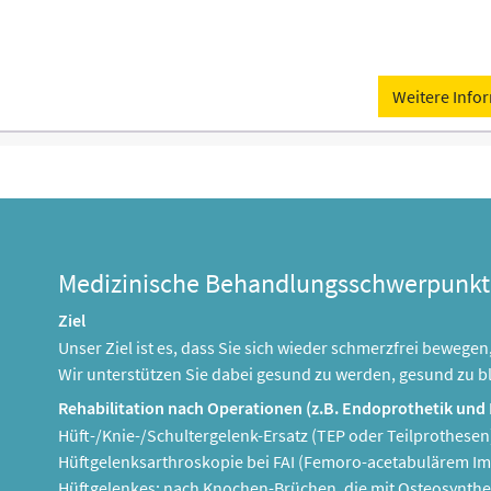
Weitere Info
Medizinische Behandlungsschwerpunkt
Ziel
Unser Ziel ist es, dass Sie sich wieder schmerzfrei beweg
Wir unterstützen Sie dabei gesund zu werden, gesund zu b
Rehabilitation nach Operationen (z.B. Endoprothetik und 
Hüft-/Knie-/Schultergelenk-Ersatz (TEP oder Teilprothese
Hüftgelenksarthroskopie bei FAI (Femoro-acetabulärem I
Hüftgelenkes; nach Knochen-Brüchen, die mit Osteosynthe