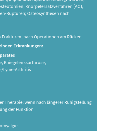
steotomien; Knorpelersatzverfahren (ACT,
ten-Rupturen; Osteosynthesen nach
ach Frakturen; nach Operationen am Rücken
delnden Erkrankungen:
parates
se; Kniegelenksarthrose;
e/Lyme-Arthritis
er Therapie; wenn nach längerer Ruhigstellung
lung der Funktion
romyalgie