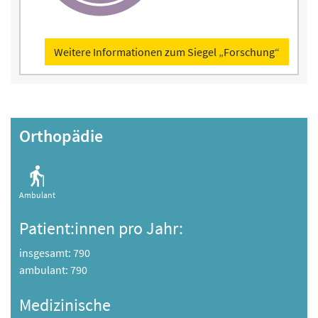
Weitere Informationen zum Siegel „Forschung“
Orthopädie
Ambulant
Patient:innen pro Jahr:
insgesamt: 790
ambulant: 790
Medizinische