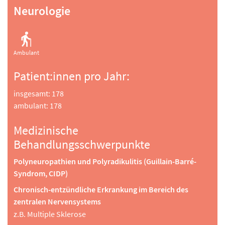
Neurologie
Klinische Sozialarbeit, Sozialtherapie
Einzelfallbezogene Reha-Fachberatung, Beratung von
Angehörigen, Zusammenarbeit mit Selbsthilfegruppen
Ergotherapie, Arbeitstherapie und andere funktionelle
Ambulant
Therapie
Patient:innen pro Jahr:
Funktionelle Ergotherapie, ADL-Training,
Hilfsmittelberatung, Gelenkschutz, Sturzprophylaxe,
insgesamt: 178
Berufsspezifische Belastungserprobung,
ambulant: 178
Arbeitserprobung, Arbeitsplatzberatung, Ergonomie am
Arbeitsplatz
Medizinische
Klinische Psychologie
Behandlungsschwerpunkte
Psychologische Beratung, Krisenintervention,
Polyneuropathien und Polyradikulitis (Guillain-Barré-
Entspannungsverfahren (Progressive Muskelrelaxation),
Syndrom, CIDP)
Angehörigenberatung
Chronisch-entzündliche Erkrankung im Bereich des
Reha-Pflege
zentralen Nervensystems
Wundversorgung
z.B. Multiple Sklerose
Physikalische Therapie