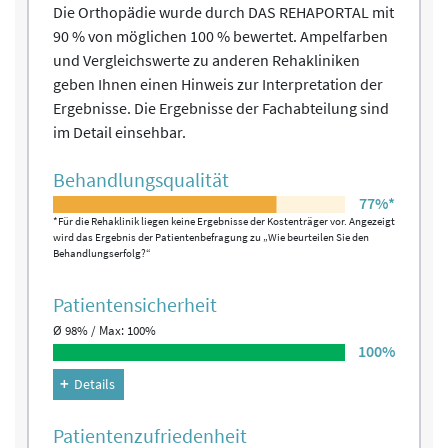
Die Orthopädie wurde durch DAS REHAPORTAL mit
90 % von möglichen 100 % bewertet. Ampelfarben
und Vergleichswerte zu anderen Rehakliniken
geben Ihnen einen Hinweis zur Interpretation der
Ergebnisse. Die Ergebnisse der Fachabteilung sind
im Detail einsehbar.
Behandlungs­qualität
77%*
*Für die Rehaklinik liegen keine Ergebnisse der Kostenträger vor. Angezeigt
wird das Ergebnis der Patientenbefragung zu „Wie beurteilen Sie den
Behandlungserfolg?“
Patienten­sicherheit
Ø 98% / Max: 100%
100%
Details
Patienten­zufriedenheit