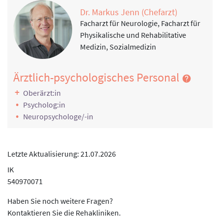
Manuelle Therapie, Krankengymnastik auf
Dr. Markus Jenn (Chefarzt)
neurophysiologischer Grundlage, Skoliosebehandlung,
Facharzt für Neurologie, Facharzt für
Extensionstherapie (Schlingentisch), Gangschule,
Physikalische und Rehabilitative
Prothesen-Gebrauchstraining
Medizin, Sozialmedizin
Information, Motivation, Schulung
Schlaganfall, Kognitives Training, Schmerzbewältigung,
Ärztlich-psychologisches Personal
Stressbewältigung, Stärkung der Resilienz,
Oberärzt:in
Raucherentwöhnung, Rückenschule, Umgang mit
Psycholog:in
Alltagsstress, Bewegung und Gesundheit,
Neuropsychologe/-in
Nachsorgeberatung, Hilfsmittelberatung, Gesunde
Ernährung, Sozialrechtliche Beratung, Berufliche
Orientierung
Letzte Aktualisierung: 21.07.2026
Klinische Sozialarbeit, Sozialtherapie
IK
Einzelfallbezogene Reha-Fachberatung, Beratung von
540970071
Angehörigen, Zusammenarbeit mit Selbsthilfegruppen
Ergotherapie, Arbeitstherapie und andere funktionelle
Haben Sie noch weitere Fragen?
Therapie
Kontaktieren Sie die Rehakliniken.