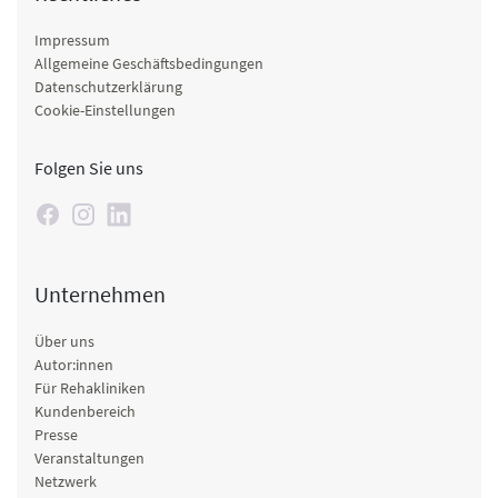
Rekreationstherapie
Bewegungsbad
Impressum
Allgemeine Geschäftsbedingungen
Ernährung
Datenschutzerklärung
Ernährungsberatung und Schulungen, Lehrküche,
Cookie-Einstellungen
energiedefinierte Kost, Sonderernährung, Diabetes Kost,
Vegetarische Kost, Vollwertkost, Glutenfreie Kost
Folgen Sie uns
Elektrotherapie
Ultraschall, Interferenzstrom, Iontophorese
Massagen
Ganzkörpermassage, Teilkörpermassage,
Unternehmen
Bindegewebsmassage, Lymphdrainage manuell und
apparativ, Reflexzonenmassagen
Über uns
Autor:innen
Für Rehakliniken
Kundenbereich
Presse
Veranstaltungen
Netzwerk