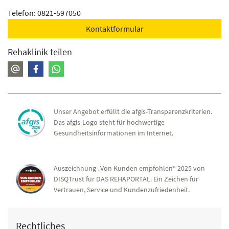
Funktionelle Ergotherapie, ADL-Training,
Telefon: 0821-597050
Hilfsmittelberatung, Gelenkschutz, Sturzprophylaxe,
Berufsspezifische Belastungserprobung,
Kontaktformular
Arbeitserprobung, Arbeitsplatzberatung, Ergonomie am
Rehaklinik teilen
Arbeitsplatz
Klinische Psychologie
Psychologische Beratung, Krisenintervention,
Entspannungsverfahren (Progressive Muskelrelaxation),
Neuropsychologische Diagnostik, Neuropsychologische
Unser Angebot erfüllt die afgis-Transparenzkriterien.
Therapie, Angehörigenberatung, Abklärung der
Das afgis-Logo steht für hochwertige
Fahrtauglichkeit
Gesundheitsinformationen im Internet.
Neuropsychologie
Hirnleistungstraining, Fahreignung
Auszeichnung „Von Kunden empfohlen“ 2025 von
Reha-Pflege
DISQTrust für DAS REHAPORTAL. Ein Zeichen für
Wundversorgung
Vertrauen, Service und Kundenzufriedenheit.
Physikalische Therapie
Lokale Kältetherapie und Wärmetherapie
Rechtliches