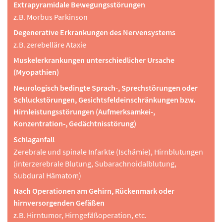
Extrapyramidale Bewegungsstörungen
Lokale Kältetherapie und Wärmetherapie
z.B. Morbus Parkinson
Rekreationstherapie
Degenerative Erkrankungen des Nervensystems
Bewegungsbad
z.B. zerebelläre Ataxie
Ernährung
Muskelerkrankungen unterschiedlicher Ursache
Ernährungsberatung und Schulungen, Lehrküche,
(Myopathien)
energiedefinierte Kost, Sonderernährung, Diabetes Kost,
Vegetarische Kost, Vollwertkost, Glutenfreie Kost
Neurologisch bedingte Sprach-, Sprechstörungen oder
Schluckstörungen, Gesichtsfeldeinschränkungen bzw.
Elektrotherapie
Hirnleistungsstörungen (Aufmerksamkei-,
Ultraschall, Interferenzstrom, Iontophorese
Konzentration-, Gedächtnisstörung)
Massagen und Lymphdrainage
Schlaganfall
Ganzkörpermassage, Teilkörpermassage,
Zerebrale und spinale Infarkte (Ischämie), Hirnblutungen
Bindegewebsmassage, Lymphdrainage manuell und
(interzerebrale Blutung, Subarachnoidalblutung,
apparativ, Reflexzonenmassagen
Subdural Hämatom)
Rehabilitation, Heilmittel, Nachsorge, Prävention
Nach Operationen am Gehirn, Rückenmark oder
Sämtliche Behandlungsmöglichkeiten erfolgen im ZAR
hirnversorgenden Gefäßen
ausschließlich ambulant.
z.B. Hirntumor, Hirngefäßoperation, etc.