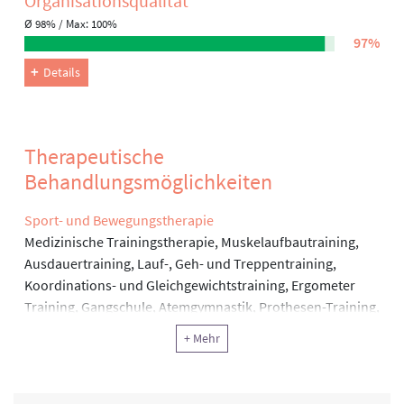
Organisations­qualität
Ø 98% / Max: 100%
97%
Details
Therapeutische
Behandlungsmöglichkeiten
Sport- und Bewegungstherapie
Medizinische Trainingstherapie, Muskelaufbautraining,
Ausdauertraining, Lauf-, Geh- und Treppentraining,
Koordinations- und Gleichgewichtstraining, Ergometer
Training, Gangschule, Atemgymnastik, Prothesen-Training,
Herz-, Kreislauftraining, Gefäßtraining, HWS- und
+ Mehr
Schultertraining
Physiotherapie
Krankengymnastik, Krankengymnastik an Geräten,