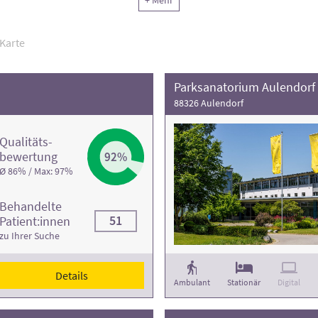
+ Mehr
 Informationen und die Kontaktdaten finden Sie in den jeweiligen Kl
Karte
Parksanatorium Aulendorf
88326 Aulendorf
Qualitäts­
bewertung
92%
Ø 86% / Max: 97%
Behandelte
51
Patient:innen
zu Ihrer Suche
Details
Ambulant
Stationär
Digital