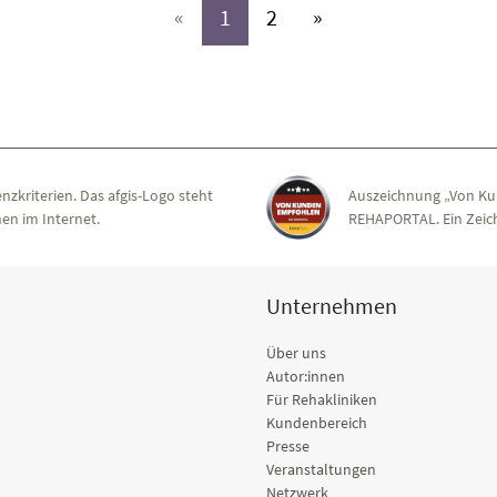
(aktiv)
(aktiv)
«
1
2
»
nzkriterien. Das afgis-Logo steht
Auszeichnung „Von Ku
en im Internet.
REHAPORTAL. Ein Zeich
Unternehmen
Über uns
Autor:innen
Für Rehakliniken
Kundenbereich
Presse
Veranstaltungen
Netzwerk