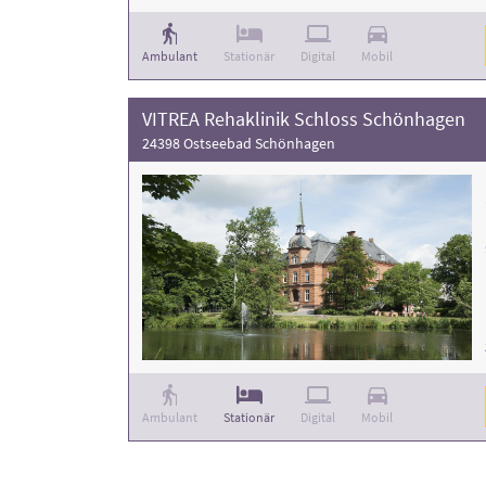
Ambulant
Stationär
Digital
Mobil
VITREA Rehaklinik Schloss Schönhagen
24398 Ostseebad Schönhagen
Ambulant
Stationär
Digital
Mobil