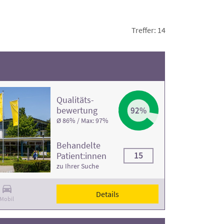
inikprofilen.
Treffer: 14
Qualitäts­
bewertung
92%
Ø 86% / Max: 97%
Behandelte
15
Patient:innen
zu Ihrer Suche
Details
Mobil