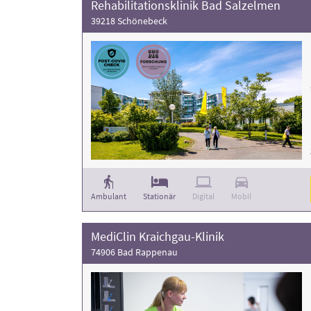
Rehabilitationsklinik Bad Salzelmen
39218 Schönebeck
Ambulant
Stationär
Digital
Mobil
MediClin Kraichgau-Klinik
74906 Bad Rappenau