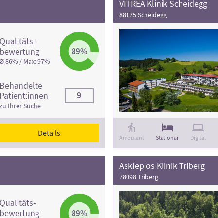
VITREA Klinik Scheidegg
88175 Scheidegg
Qualitäts­
bewertung
89%
Ø 86% / Max: 97%
Behandelte
9
Patient:innen
zu Ihrer Suche
Details
Ambulant
Stationär
Digital
Asklepios Klinik Triberg
78098 Triberg
Qualitäts­
bewertung
89%