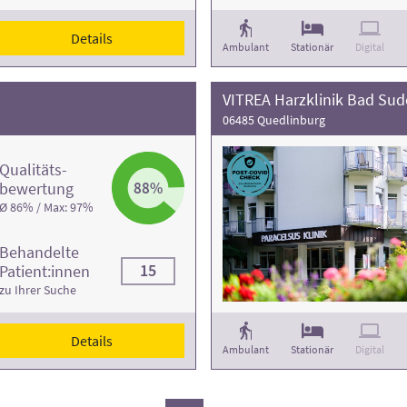
Details
Ambulant
Stationär
Digital
VITREA Harzklinik Bad Su
06485 Quedlinburg
Qualitäts­
bewertung
88%
Ø 86% / Max: 97%
Behandelte
15
Patient:innen
zu Ihrer Suche
Details
Ambulant
Stationär
Digital