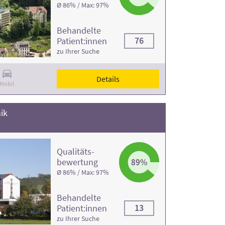
Ø 86% / Max: 97%
Behandelte
76
Patient:innen
zu Ihrer Suche
Details
Mobil
ik
Qualitäts­
bewertung
89%
Ø 86% / Max: 97%
Behandelte
13
Patient:innen
zu Ihrer Suche