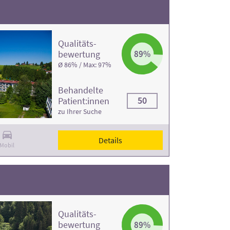
Qualitäts­
bewertung
89%
Ø 86% / Max: 97%
Behandelte
50
Patient:innen
zu Ihrer Suche
Details
Mobil
Qualitäts­
bewertung
89%