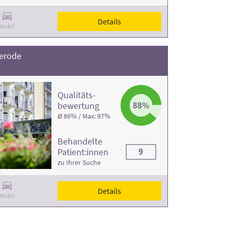
Details
Mobil
derode
Qualitäts­
bewertung
88%
Ø 86% / Max: 97%
Behandelte
9
Patient:innen
zu Ihrer Suche
Details
Mobil