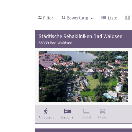
und die Anzahl der Behandlungsfälle
. Weitere
Filter
Bewertung
Liste
Städtische Rehakliniken Bad Waldsee
88339 Bad Waldsee
Ambulant
Stationär
Digital
Mobil