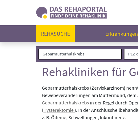
REHASUCHE
Erkrankunge
Rehakliniken für 
Gebärmutterhalskrebs (Zervixkarzinom) nennt 
Gewebeveränderungen am Muttermund, dem Ausg
Gebärmutterhalskrebs
in der Regel durch Ope
(
Hysterektomie
). In der Anschlussheilbehand
z. B. Ödeme, Schwellungen, Inkontinenz.
Folgende Rehakliniken haben Patient:innen mi