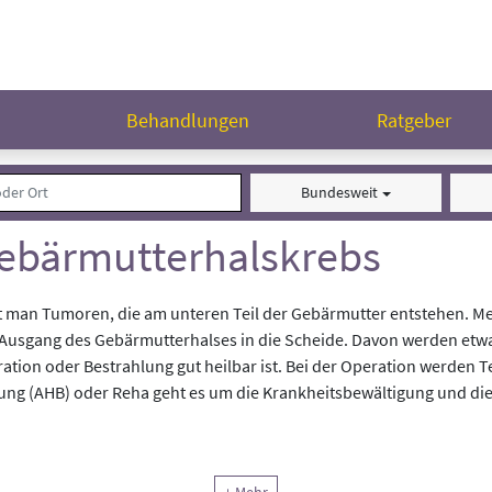
n
Behandlungen
Ratgeber
Bundesweit
Gebärmutterhalskrebs
man Tumoren, die am unteren Teil der Gebärmutter entstehen. Meis
ang des Gebärmutterhalses in die Scheide. Davon werden etwa zw
ration oder Bestrahlung gut heilbar ist. Bei der Operation werden 
lung (AHB) oder Reha geht es um die Krankheitsbewältigung und d
t der Krankheit
Gebärmutterhalskrebs
behandelt.
Achten Sie bei 