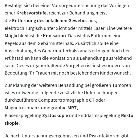
Bestätigt sich bei einer Vorsorgeuntersuchung das Vorliegen
einer
Krebsvorstufe
, reicht zur Behandlung meist
die
Entfernung des befallenen Gewebes
aus,
elektrochirurgisch unter Sicht oder mittels Laser. Eine weitere
Möglichkeit ist die
Konisation
. Das ist das Entfernen eines
Kegels aus dem Gebärmutterhals. Zusätzlich sollte eine
Ausschabung des Gebärmutterhalskanals erfolgen. Auch bei
Frühstadien kann die Konisation als Behandlung ausreichend
sein. Dieses organerhaltende Vorgehen ist insbesondere von
Bedeutung für Frauen mit noch bestehendem Kinderwunsch.
Zur Planung der weiteren Behandlung bei größeren Tumoren
ist es notwendig, folgende zusätzliche Untersuchungen
durchzuführen: Computertromographie
CT
oder
Magnetresonanztomographie
MRT
,
Blasenspiegelung
Zystoskopie
und
Enddarmspiegelung
Rekto
skopie.
Je nach Untersuchungsergebnissen und Risikofaktoren gibt