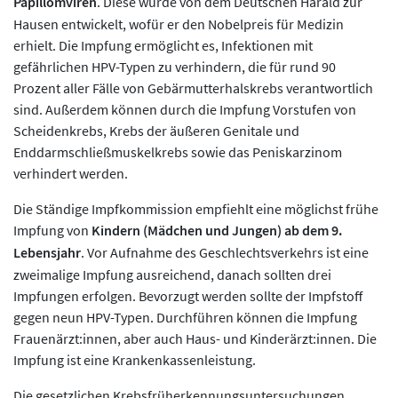
Papillomviren
. Diese wurde von dem Deutschen Harald zur
Hausen entwickelt, wofür er den Nobelpreis für Medizin
erhielt. Die Impfung ermöglicht es, Infektionen mit
gefährlichen HPV-Typen zu verhindern, die für rund 90
Prozent aller Fälle von Gebärmutterhalskrebs verantwortlich
sind. Außerdem können durch die Impfung Vorstufen von
Scheidenkrebs, Krebs der äußeren Genitale und
Enddarmschließmuskelkrebs sowie das Peniskarzinom
verhindert werden.
Die Ständige Impfkommission empfiehlt eine möglichst frühe
Impfung von
Kindern (Mädchen und Jungen) ab dem 9.
Lebensjahr
. Vor Aufnahme des Geschlechtsverkehrs ist eine
zweimalige Impfung ausreichend, danach sollten drei
Impfungen erfolgen. Bevorzugt werden sollte der Impfstoff
gegen neun HPV-Typen. Durchführen können die Impfung
Frauenärzt:innen, aber auch Haus- und Kinderärzt:innen. Die
Impfung ist eine Krankenkassenleistung.
Die gesetzlichen Krebsfrüherkennungsuntersuchungen