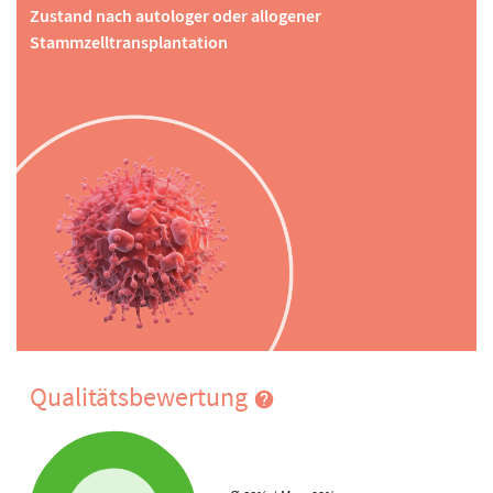
Zustand nach autologer oder allogener
Stammzelltransplantation
Qualitätsbewertung