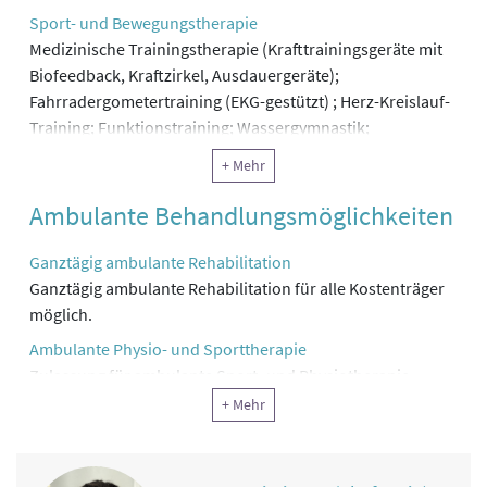
Sport- und Bewegungstherapie
Medizinische Trainingstherapie (Krafttrainingsgeräte mit
Biofeedback, Kraftzirkel, Ausdauergeräte);
Fahrradergometertraining (EKG-gestützt) ; Herz-Kreislauf-
Training; Funktionstraining; Wassergymnastik;
Gehtraining; Gefäßtraining; Atemtherapie;
+ Mehr
Kontinenztraining; Beckenboden-Gymnastik;
Künstlerische Tanztherapie; Nordic Walking
Ambulante Behandlungsmöglichkeiten
Terraintraining; Qi Gong
Ganztägig ambulante Rehabilitation
Physiotherapie
Ganztägig ambulante Rehabilitation für alle Kostenträger
Information, Motivation, Schulung
möglich.
Klinische Sozialarbeit, Sozialtherapie
Ambulante Physio- und Sporttherapie
Ergotherapie, Arbeitstherapie und andere funktionelle
Zulassung für ambulante Sport- und Physiotherapie
Therapie
vorhanden
+ Mehr
Reha-Pflege
Ambulanter Herzsport
Ambulante Herzsportgruppen im Hause vorhanden
Ernährung