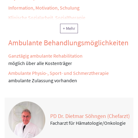
Information, Motivation, Schulung
Klinische Sozialarbeit, Sozialtherapie
Ergotherapie, Arbeitstherapie und andere funktionelle
+ Mehr
Therapie
Ambulante Behandlungsmöglichkeiten
Klinische Psychologie
Reha-Pflege
Ganztägig ambulante Rehabilitation
u.a. Erlernen von Selbstpflegekompetenzen
möglich über alle Kostenträger
Physikalische Therapie
Ambulante Physio-, Sport- und Schmerztherapie
ambulante Zulassung vorhanden
Rekreationstherapie
Ernährung
Wundmanagement
Stoma- und Inkontinenzberatung
PD Dr. Dietmar Söhngen (Chefarzt)
Facharzt für Hämatologie/Onkologie