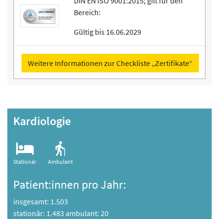
DIN EN ISO 9001:2015; gilt für den
Bereich:
Gültig bis 16.06.2029
Weitere Informationen zur Checkliste „Zertifikate“
Kardiologie
Stationär
Ambulant
Patient:innen pro Jahr:
insgesamt: 1.503
stationär: 1.483 ambulant: 20