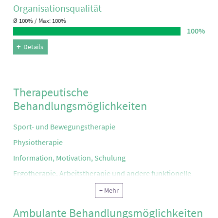
Organisations­qualität
Ø 100% / Max: 100%
100%
Details
Therapeutische
Behandlungsmöglichkeiten
Sport- und Bewegungstherapie
Physiotherapie
Information, Motivation, Schulung
Ergotherapie, Arbeitstherapie und andere funktionelle
Therapie
+ Mehr
Psychotherapie
Ambulante Behandlungsmöglichkeiten
Reha-Pflege