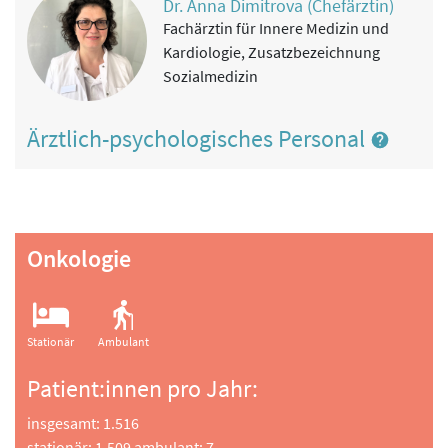
Dr. Anna Dimitrova (Chefärztin)
Physikalische Therapie
Fachärztin für Innere Medizin und
Sport- und Bewegungstherapie
Kardiologie, Zusatzbezeichnung
Sozialmedizin
Ärztlich-psychologisches Personal
Onkologie
Stationär
Ambulant
Patient:innen pro Jahr:
insgesamt: 1.516
stationär: 1.509 ambulant: 7