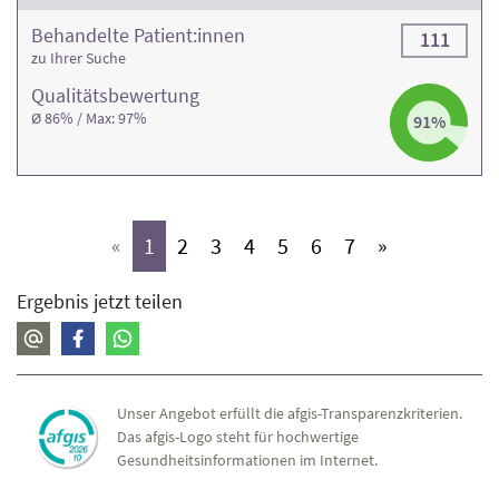
Behandelte Patient:innen
111
zu Ihrer Suche
Qualitäts­bewertung
Ø 86% / Max: 97%
91%
(aktiv)
(aktiv)
(aktiv)
(aktiv)
(aktiv)
(aktiv)
(aktiv)
«
1
2
3
4
5
6
7
»
Ergebnis jetzt teilen
Unser Angebot erfüllt die afgis-Transparenzkriterien.
Das afgis-Logo steht für hochwertige
Gesundheitsinformationen im Internet.