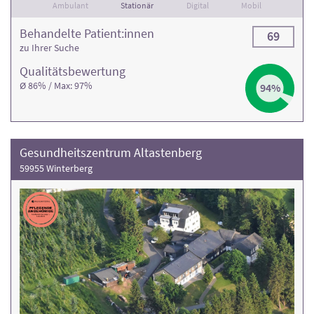
Ambulant
Stationär
Digital
Mobil
Behandelte Patient:innen
69
zu Ihrer Suche
Qualitäts­bewertung
Ø 86% / Max: 97%
94%
Gesundheitszentrum Altastenberg
59955 Winterberg