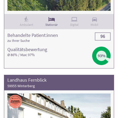
Ambulant
Stationär
Digital
Mobil
Behandelte Patient:innen
96
zu Ihrer Suche
Qualitäts­bewertung
Ø 86% / Max: 97%
93%
Landhaus Fernblick
59955 Winterberg