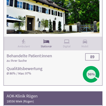
Ambulant
Stationär
Digital
Mobil
Behandelte Patient:innen
89
zu Ihrer Suche
Qualitäts­bewertung
Ø 86% / Max: 97%
96%
AOK-Klinik Rügen
18556 Wiek (Rügen)