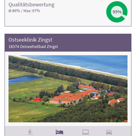
Qualitäts­bewertung
Ø 86% / Max: 97%
95%
Ostseeklinik Zingst
18374 Ostseeheilbad Zingst