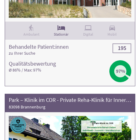
Ambulant
Stationär
Digital
Mobil
Behandelte Patient:innen
195
zu Ihrer Suche
Qualitäts­bewertung
Ø 86% / Max: 97%
97%
Park – Klinik im COR - Private Reha-Klinik für Innere Medizin zur Behandlung von Erschöpfungssyndromen (Long/Post-COVID, ME/CFS u.a.)
83098 Brannenburg