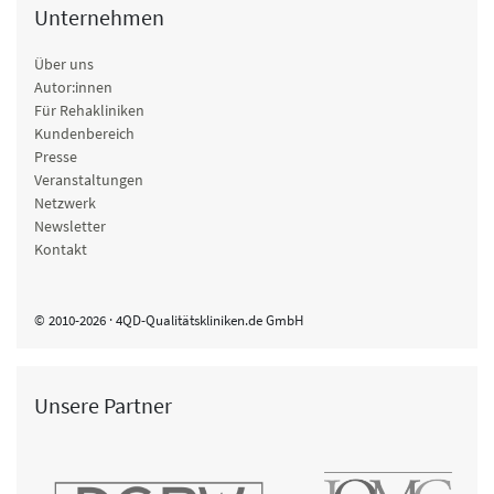
- Allergien
Unternehmen
- Klimakterium
- gesunde Ernährung
Über uns
Umsetzen des Erlernten in der Lehrküche und im
Autor:innen
Für Rehakliniken
Einkaufstraining
Kundenbereich
Klinische Sozialarbeit, Sozialtherapie
Presse
- Einzelberatung
Veranstaltungen
- Vorträge
Netzwerk
Newsletter
Reha-Pflege
Kontakt
Aromatherapie
Rekreationstherapie
© 2010-2026 · 4QD-Qualitätskliniken.de GmbH
Unsere Partner