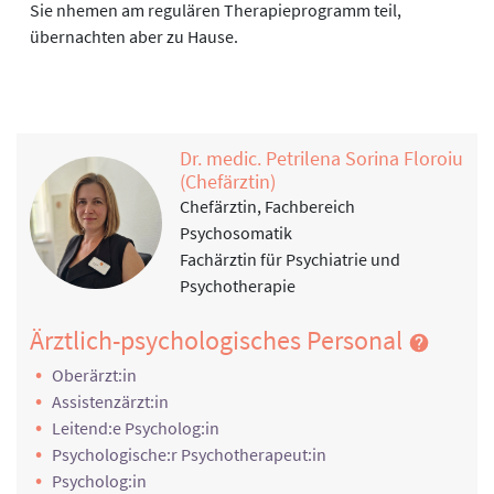
Sie nhemen am regulären Therapieprogramm teil,
- Depressionen
übernachten aber zu Hause.
- Einführung in Entspannungsverfahren
- Osteoporose
- Erkrankungen der Wirbelsäule
- Schlafstörungen / gesunder Schlaf
- Stress und Stressbewältigung
Dr. medic. Petrilena Sorina Floroiu
- gesunde Ernährung
(Chefärztin)
- Wechselzeiten
Chefärztin, Fachbereich
Psychosomatik
Sport- und Bewegungstherapie
Fachärztin für Psychiatrie und
- Interaktive Bewegungstherapie
Psychotherapie
- Bewegungsorientierte Gruppengymnastik
- Sensomotorisches Training
Ärztlich-psychologisches Personal
- Wassergymnastik
- medizinische Trainingstherapie
Oberärzt:in
- Gruppengymnastik Wirbelsäule
Assistenzärzt:in
- Gruppengymnastik für Arme und Beine
Leitend:e Psycholog:in
Psychologische:r Psychotherapeut:in
Physikalische Therapie
Psycholog:in
- Zusatzbäder