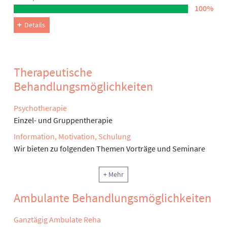
100%
Details
Therapeutische
Behandlungsmöglichkeiten
Psychotherapie
Einzel- und Gruppentherapie
Information, Motivation, Schulung
Wir bieten zu folgenden Themen Vorträge und Seminare
an:
- Angst
+ Mehr
- Arthrose
Ambulante Behandlungsmöglichkeiten
- Blutfettwerte (Cholesterin)
- Burnout
Ganztägig Ambulate Reha
- Chronischer Schmerz