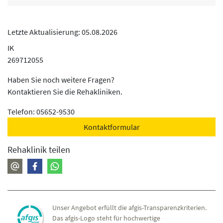
- Kiesliege
- Wärmepackung
- Infrarotkabine
Letzte Aktualisierung: 05.08.2026
- Rotlichtbestrahlung
IK
- Druckstrahlmassage
269712055
- Ultraschalltherapie
- Stromtherapie
Haben Sie noch weitere Fragen?
- Mikrowellenbestrahlung
Kontaktieren Sie die Rehakliniken.
- Magnetfeldtherapie
Telefon: 05652-9530
- Extensionstherapie
Kontaktformular
Physiotherapie
- Spezielle physiotherapeutische Beratung
Rehaklinik teilen
- Krankengymnastische Einzeltherapie
- Klassische Massagen
- Manuelle Lymphdrainage
Ergotherapie, Arbeitstherapie und andere funktionelle
Therapie
Unser Angebot erfüllt die afgis-Transparenzkriterien.
In der Ergotherapie der Psychosomatik werden vor allem
Das afgis-Logo steht für hochwertige