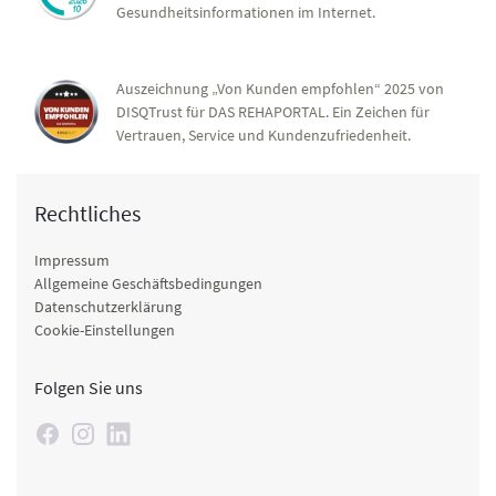
Gesundheitsinformationen im Internet.
gestalterische Techniken angewendet. Im Vordergrund
steht dabei die Förderung der individuellen Kreativität und
das damit verbundene Erleben eigener aktiver Impulse.
Auszeichnung „Von Kunden empfohlen“ 2025 von
Neben dem Beleben von Handlungskompetenzen können
DISQTrust für DAS REHAPORTAL. Ein Zeichen für
entlastende und entspannende Techniken erprobt
Vertrauen, Service und Kundenzufriedenheit.
werden. Die in Gruppen ausgerichtete Therapie bietet
zudem die Möglichkeit zur Interaktion und
Kommunikation.
Rechtliches
Ernährung
Impressum
Wir bieten zu folgenden Themen Einzel- oder
Allgemeine Geschäftsbedingungen
Gruppenberatungen an:
Datenschutzerklärung
- Magen-Darm-Erkrankungen
Cookie-Einstellungen
- Fettstoffwechselstörungen
- Harnsäure/Gicht
Folgen Sie uns
- Osteoporose
- Diabetes mellitus
- Herz-Kreislauf-Erkrankungen
- Untergewicht/Übergewicht