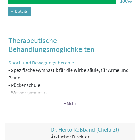
100%
Details
Therapeutische
Behandlungsmöglichkeiten
Sport- und Bewegungstherapie
- Spezifische Gymnastik für die Wirbelsäule, für Arme und
Beine
- Rückenschule
- Wassergymnastik
- Medizinische Trainingstherapie (MTT)
+ Mehr
- Nordic Walking
- Tai Chi
- Sensomotorisches Training
Dr. Heiko Roßband (Chefarzt)
- Yoga
Ärztlicher Direktor
- Aroha