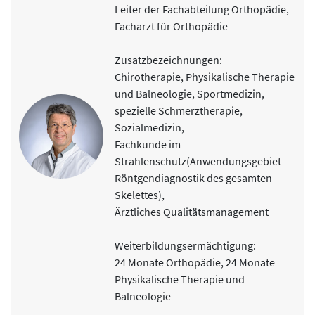
Leiter der Fachabteilung Orthopädie,
- KAHA
Facharzt für Orthopädie
- Fasziengymnastik
- Outdoortraining
Zusatzbezeichnungen:
Physiotherapie
Chirotherapie, Physikalische Therapie
- Spezielle physiotherapeutische Beratung
und Balneologie, Sportmedizin,
- Krankengymnastische Einzeltherapie
spezielle Schmerztherapie,
- Manuelle Lymphdrainage
Sozialmedizin,
- Manuelle Therapie
Fachkunde im
- Bow Tech
Strahlenschutz(Anwendungsgebiet
- Kinesio Tape
Röntgendiagnostik des gesamten
- Schlingentisch
Skelettes),
- Klassische Massagen
Ärztliches Qualitätsmanagement
Information, Motivation, Schulung
Wir bieten zu folgenden Themen Vorträge und Seminare
Weiterbildungsermächtigung:
an:
24 Monate Orthopädie, 24 Monate
- Angst
Physikalische Therapie und
- Arthrose
Balneologie
- Blutfettwerte (Cholesterin)