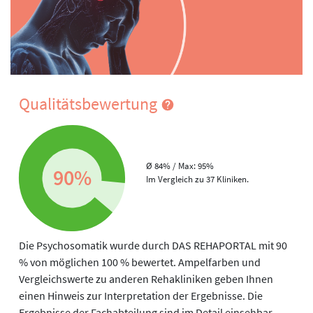
- Ultraschall
Rekreationstherapie
Ernährung
Wir bieten zu folgenden Themen Einzel- oder
Gruppenberatungen an:
Qualitätsbewertung
- Magen-Darm-Erkrankungen
- Fettstoffwechselstörungen
- Harnsäure/Gicht
- Osteoporose
Ø 84% / Max: 95%
90%
- Diabetes mellitus
Im Vergleich zu 37 Kliniken.
- Herz-Kreislauf-Erkrankungen
- Untergewicht/Übergewicht
- Allergien
- Klimakterium
Die Psychosomatik wurde durch DAS REHAPORTAL mit 90
- gesunde Ernährung
% von möglichen 100 % bewertet. Ampelfarben und
Umsetzen des Erlernten in der Lehrküche und im
Vergleichswerte zu anderen Rehakliniken geben Ihnen
Einkaufstraining
einen Hinweis zur Interpretation der Ergebnisse. Die
Ergebnisse der Fachabteilung sind im Detail einsehbar.