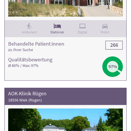
Ambulant
Stationär
Digital
Mobil
Behandelte Patient:innen
266
zu Ihrer Suche
Qualitäts­bewertung
Ø 86% / Max: 97%
97%
AOK-Klinik Rügen
18556 Wiek (Rügen)