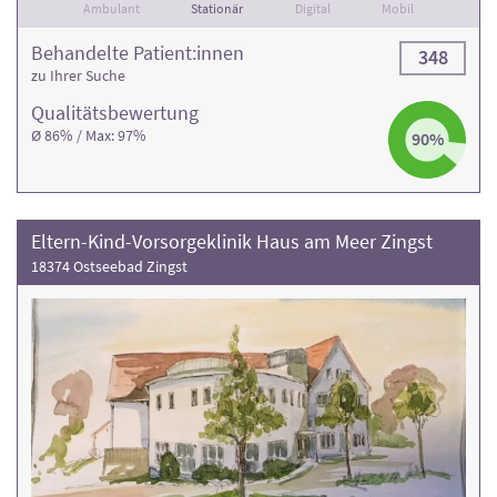
Ambulant
Stationär
Digital
Mobil
Behandelte Patient:innen
348
zu Ihrer Suche
Qualitäts­bewertung
Ø 86% / Max: 97%
90%
Eltern-Kind-Vorsorgeklinik Haus am Meer Zingst
18374 Ostseebad Zingst