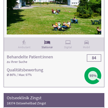
Ambulant
Stationär
Digital
Mobil
Behandelte Patient:innen
84
zu Ihrer Suche
Qualitäts­bewertung
Ø 86% / Max: 97%
95%
Ostseeklinik Zingst
18374 Ostseeheilbad Zingst