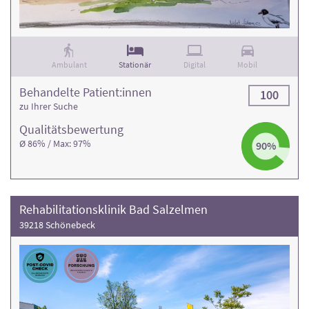
Ambulant
Stationär
Digital
Mobil
Behandelte Patient:innen
100
zu Ihrer Suche
Qualitäts­bewertung
Ø 86% / Max: 97%
90%
Rehabilitationsklinik Bad Salzelmen
39218 Schönebeck