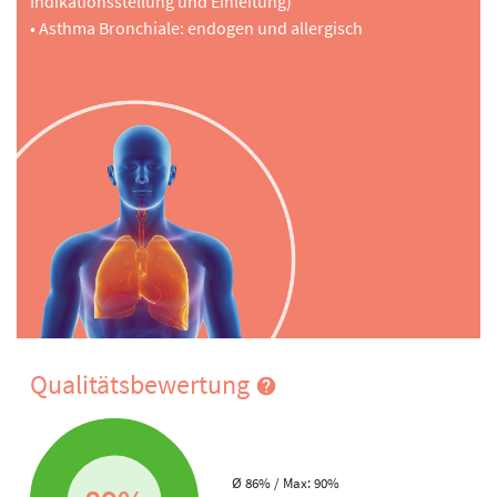
Indikationsstellung und Einleitung)
• Asthma Bronchiale: endogen und allergisch
Qualitätsbewertung
Ø 86% / Max: 90%