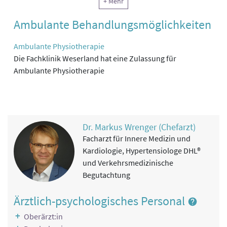
+ Mehr
Gesundheitsbildung, Patientenschulungen,
Ambulante Behandlungsmöglichkeiten
Ernährungsberatung, Diabetesschulung, Lehrküche
Klinische Psychologie
Ambulante Physiotherapie
Einzelgespräche, Gruppengespräche,
Die Fachklinik Weserland hat eine Zulassung für
Entspannungstherapie (Tiefenmuskelentspannung) und
Ambulante Physiotherapie
Atemtherapie
Dr. Markus Wrenger (Chefarzt)
Facharzt für Innere Medizin und
Kardiologie, Hypertensiologe DHL®
und Verkehrsmedizinische
Begutachtung
Ärztlich-psychologisches Personal
Oberärzt:in