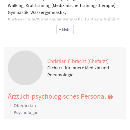
Walking, Krafttraining (Medizinische Trainingstherapie),
Gymnastik, Wassergymnastik,
Rückenschule/Wirbelsäulengymnastik, Laufbandtraining
Information, Motivation, Schulung
+ Mehr
Gesundheitsbildung, Patientenschulungen,
Ernährungsberatung, Diabetesschulung, Lehrküche
Klinische Psychologie
Einzelgespräche, Gruppengespräche,
Christian Elbracht (Chefarzt)
Entspannungstherapie (Tiefenmuskelentspannung) und
Facharzt für Innere Medizin und
Atemtherapie
Pneumologie
Ärztlich-psychologisches Personal
Oberärzt:in
Psycholog:in