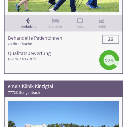
Ambulant
Stationär
Digital
Mobil
Behandelte Patient:innen
26
zu Ihrer Suche
Qualitäts­bewertung
Ø 86% / Max: 97%
90%
emeis Klinik Kinzigtal
77723 Gengenbach