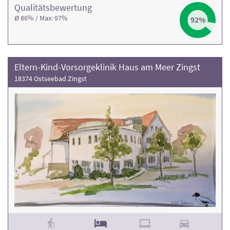
Qualitäts­bewertung
Ø 86% / Max: 97%
92%
Eltern-Kind-Vorsorgeklinik Haus am Meer Zingst
18374 Ostseebad Zingst