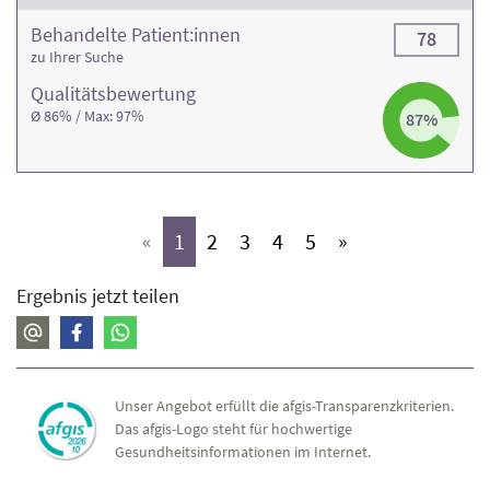
Behandelte Patient:innen
78
zu Ihrer Suche
Qualitäts­bewertung
Ø 86% / Max: 97%
87%
(aktiv)
(aktiv)
(aktiv)
(aktiv)
(aktiv)
«
1
2
3
4
5
»
Ergebnis jetzt teilen
Unser Angebot erfüllt die afgis-Transparenzkriterien.
Das afgis-Logo steht für hochwertige
Gesundheitsinformationen im Internet.