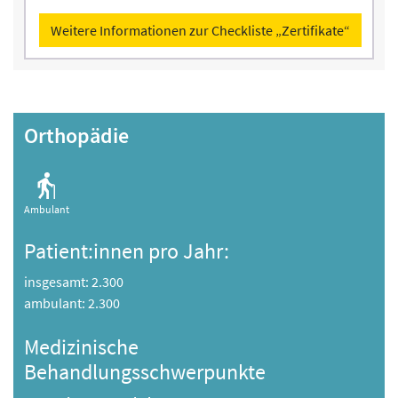
Weitere Informationen zur Checkliste „Zertifikate“
Orthopädie
Ambulant
Patient:innen pro Jahr:
insgesamt: 2.300
ambulant: 2.300
Medizinische
Behandlungsschwerpunkte