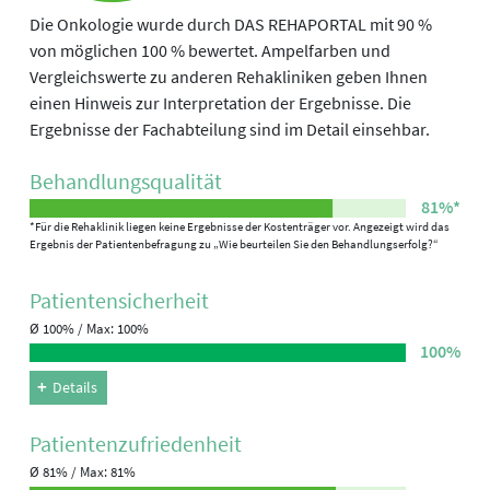
Die Onkologie wurde durch DAS REHAPORTAL mit 90 %
von möglichen 100 % bewertet. Ampelfarben und
Vergleichswerte zu anderen Rehakliniken geben Ihnen
einen Hinweis zur Interpretation der Ergebnisse. Die
Ergebnisse der Fachabteilung sind im Detail einsehbar.
Behandlungs­qualität
81%*
*Für die Rehaklinik liegen keine Ergebnisse der Kostenträger vor. Angezeigt wird das
Ergebnis der Patientenbefragung zu „Wie beurteilen Sie den Behandlungserfolg?“
Patienten­sicherheit
Ø 100% / Max: 100%
100%
Details
Patienten­zufriedenheit
Ø 81% / Max: 81%