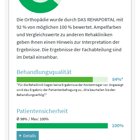
Die Orthopädie wurde durch DAS REHAPORTAL mit
92 % von möglichen 100 % bewertet. Ampelfarben
und Vergleichswerte zu anderen Rehakliniken
geben Ihnen einen Hinweis zur Interpretation der
Ergebnisse. Die Ergebnisse der Fachabteilung sind
im Detail einsehbar.
Behandlungs­qualität
84%*
*Für die Rehaklinik liegen keine Ergebnisse der Kostenträger vor. Angezeigt
wird das Ergebnis der Patientenbefragung zu „Wie beurteilen Sie den
Behandlungserfolg?“
Patienten­sicherheit
Ø 98% / Max: 100%
100%
Details