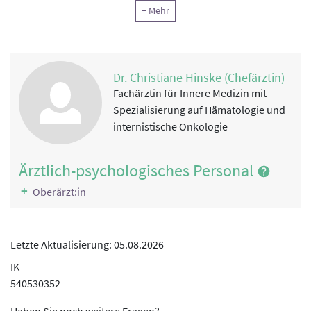
Klinische Sozialarbeit, Sozialtherapie
+ Mehr
Ergotherapie, Arbeitstherapie und andere funktionelle
Therapie
Klinische Psychologie
Dr. Christiane Hinske (Chefärztin)
Psychotherapie
Fachärztin für Innere Medizin mit
Psychoonkologie
Spezialisierung auf Hämatologie und
Reha-Pflege
internistische Onkologie
Physikalische Therapie
Ärztlich-psychologisches Personal
Rekreationstherapie
Ernährung
Oberärzt:in
Sonstiger
Letzte Aktualisierung: 05.08.2026
IK
540530352
Haben Sie noch weitere Fragen?