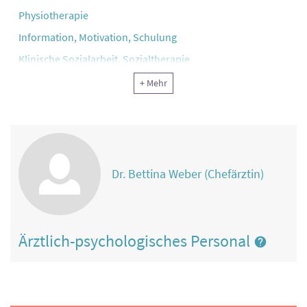
Physiotherapie
Information, Motivation, Schulung
Klinische Sozialarbeit, Sozialtherapie
Ergotherapie, Arbeitstherapie und andere funktionelle
+ Mehr
Therapie
Klinische Psychologie
Psychotherapie
Reha-Pflege
Dr. Bettina Weber (Chefärztin)
Physikalische Therapie
Rekreationstherapie
Ernährung
Ärztlich-psychologisches Personal
Sonstiger