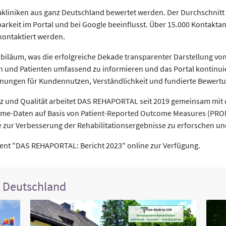
kliniken aus ganz Deutschland bewertet werden. Der Durchschnitt de
dbarkeit im Portal und bei Google beeinflusst. Über 15.000 Kontakta
 kontaktiert werden.
biläum, was die erfolgreiche Dekade transparenter Darstellung vo
en und Patienten umfassend zu informieren und das Portal kontinu
ichnungen für Kundennutzen, Verständlichkeit und fundierte Bewert
nz und Qualität arbeitet DAS REHAPORTAL seit 2019 gemeinsam mi
me-Daten auf Basis von Patient-Reported Outcome Measures (PROMs
e zur Verbesserung der Rehabilitationsergebnisse zu erforschen u
ment "DAS REHAPORTAL: Bericht 2023" online zur Verfügung.
n Deutschland