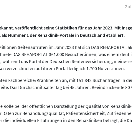
Zul
nnt, veröffentlicht seine Statistiken für das Jahr 2023. Mit insg
l als Nummer 1 der Rehaklinik-Portale in Deutschland etabliert.
 Millionen Seitenaufrufen im Jahr 2023 hat sich DAS REHAPORTAL 
eichnete DAS REHAPORTAL 361.000 Besucher:innen, was einem deutli
n, während das Portal der Deutschen Rentenversicherung, meine-reh
en verzeichneten auf ihrem Portal lediglich 1.700 Nutzer:innen.
hten Fachbereiche/Krankheiten an, mit 151.842 Suchanfragen in d
eite. Das Durchschnittsalter lag bei 45 Jahren. Beeindruckende 80
Rolle bei der öffentlichen Darstellung der Qualität von Rehaklini
aten zur Behandlungsqualität, Patientensicherheit, Zufriedenheit
 die individuellen Erfahrungen in den Rehakliniken befragt, die D