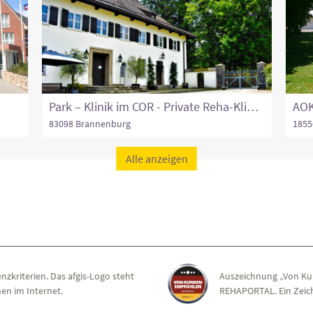
Park – Klinik im COR - Private Reha-Klinik für Innere Medizin zur Behandlung von Erschöpfungssyndromen (Long/Post-COVID, ME/CFS u.a.)
AOK
83098 Brannenburg
1855
Alle anzeigen
nzkriterien. Das afgis-Logo steht
Auszeichnung „Von Ku
en im Internet.
REHAPORTAL. Ein Zeich