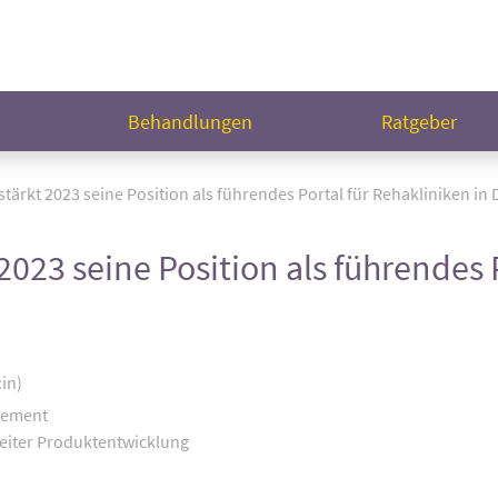
n
Behandlungen
Ratgeber
rkt 2023 seine Position als führendes Portal für Rehakliniken in
23 seine Position als führendes P
:in)
gement
eiter Produktentwicklung