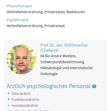
Psychotherapie
Physiotherapie
Heilmittelverordnung, Privatrezept, Badekuren
Reha-Pflege
Ergotherapie
Physikalische Therapie
Heilmittelverordnung, Privatrezept
Rekreationstherapie
Ernährung
Prof. Dr. Jan Stöhlmacher
(Chefarzt)
FA für Innere Medizin,
Schwerpunktbezeichnung
Hämatologie und Internistische
Onkologie
Ärztlich-psychologisches Personal
Oberärzt:in
Funktionsärzt:in
Assistenzärzt:in