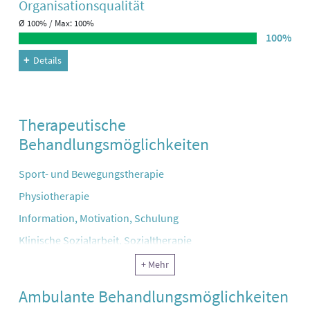
Organisations­qualität
Ø 100% / Max: 100%
100%
Details
Therapeutische
Behandlungsmöglichkeiten
Sport- und Bewegungstherapie
Physiotherapie
Information, Motivation, Schulung
Klinische Sozialarbeit, Sozialtherapie
Ergotherapie, Arbeitstherapie und andere funktionelle
+ Mehr
Therapie
Ambulante Behandlungsmöglichkeiten
Klinische Psychologie