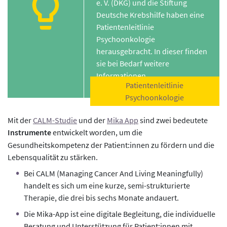
e. V. (DKG) und die Stiftung
Deutsche Krebshilfe haben eine
Patientenleitlinie
Psychoonkologie
herausgebracht. In dieser finden
sie bei Bedarf weitere
Informationen.
Patientenleitlinie
Psychoonkologie
Mit der
CALM-Studie
und der
Mika App
sind zwei bedeutete
Instrumente
entwickelt worden, um die
Gesundheitskompetenz der Patient:innen zu fördern und die
Lebensqualität zu stärken.
Bei CALM (Managing Cancer And Living Meaningfully)
handelt es sich um eine kurze, semi-strukturierte
Therapie, die drei bis sechs Monate andauert.
Die Mika-App ist eine digitale Begleitung, die individuelle
Beratung und Unterstützung für Patient:innen mit