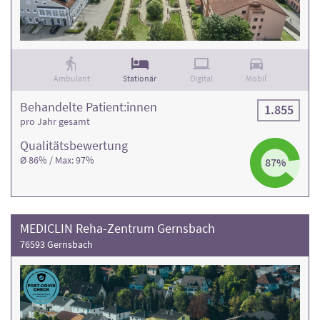
jeweiligen Klinikprofilen.
Achten Sie bei Ihrer Auswahl auf die
Bewertung der Rehaklinik und die Anzahl der
Behandlungsfälle
.
Ambulant
Stationär
Digital
Mobil
Behandelte Patient:innen
1.855
pro Jahr gesamt
Qualitäts­bewertung
Ø 86% / Max: 97%
87%
MEDICLIN Reha-Zentrum Gernsbach
76593 Gernsbach