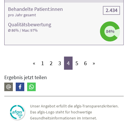
Behandelte Patient:innen
2.434
pro Jahr gesamt
Qualitäts­bewertung
Ø 86% / Max: 97%
84%
(aktiv)
(aktiv)
(aktiv)
(aktiv)
(aktiv)
(aktiv)
«
1
2
3
4
5
6
»
Ergebnis jetzt teilen
Unser Angebot erfüllt die afgis-Transparenzkriterien.
Das afgis-Logo steht für hochwertige
Gesundheitsinformationen im Internet.