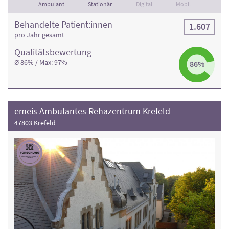
Ambulant
Stationär
Digital
Mobil
Behandelte Patient:innen
1.607
pro Jahr gesamt
Qualitäts­bewertung
Ø 86% / Max: 97%
86%
emeis Ambulantes Rehazentrum Krefeld
47803 Krefeld