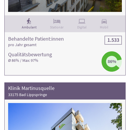
Ambulant
Stationär
Digital
Mobil
Behandelte Patient:innen
1.533
pro Jahr gesamt
Qualitäts­bewertung
Ø 86% / Max: 97%
86%
Klinik Martinusquelle
33175 Bad Lippspringe