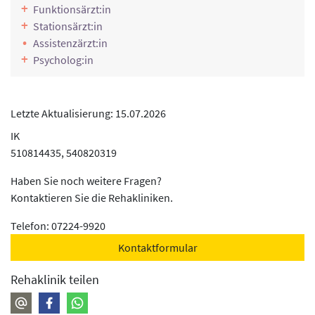
Selbstwerttraining. Die motorisch-funktionell
Funktionsärzt:in
ausgerichtete Einzel- und Gruppentherapie widmet sich
Stationsärzt:in
dem praxisnahen Training von Alltagsfunktionen. Es
Assistenzärzt:in
werden Koordination und Feinmotorik auftrainiert sowie
Psycholog:in
bei Bedarf geeignete Hilfsmittel erprobt.
Einige Beispiele:
Grob-/Feinmotorik, Selbsthilfetraining,
Letzte Aktualisierung: 15.07.2026
Belastungserprobung, Konzentrationstraining,
IK
Schmerztherapie, Einzelbehandlung
510814435, 540820319
Klinische Psychologie
Haben Sie noch weitere Fragen?
Psychotherapie
Kontaktieren Sie die Rehakliniken.
Einzelberatung, Gruppenpsychotherapie,
Psychol./psychoth. Einzelgespräch,
Telefon: 07224-9920
Entspannungstherapie, Autogenes Training,
Kontaktformular
Suchttherapie, Qi Gong, bewegtes Entspannen, Diagnostik
(Demenzscreening / Depressionsskala / MMST)
Rehaklinik teilen
Reha-Pflege
Einzeltherapie, Diabetesschulung, Pflege nach