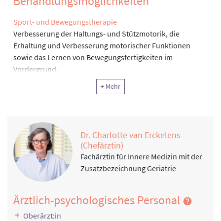
Behandlungsmöglichkeiten
Sport- und Bewegungstherapie
Verbesserung der Haltungs- und Stützmotorik, die
Erhaltung und Verbesserung motorischer Funktionen
sowie das Lernen von Bewegungsfertigkeiten im
Vordergrund.
Physiotherapie
+ Mehr
Bobath, Vojta,Osteoporose Behandlung, Propriozeptive
Neuromuskuläre Fazilitation (PNF) / Manuelle Therapie,
Amputationstraining, Brügger, Klein-Vogelbach,
Osteopathie/Craniosacrale Therapie, Aktivierungstraiining
Dr. Charlotte van Erckelens
(Adl).
(Chefärztin)
Fachärztin für Innere Medizin mit der
Information, Motivation, Schulung
Zusatzbezeichnung Geriatrie
Klinische Sozialarbeit, Sozialtherapie
Ergotherapie, Arbeitstherapie und andere funktionelle
Ärztlich-psychologisches Personal
Therapie
Hirnleistungstraininig, Orientierungstraining,
Oberärzt:in