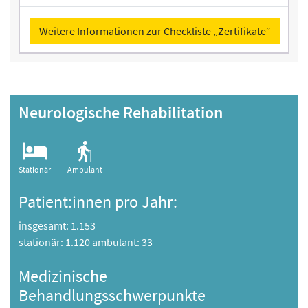
Weitere Informationen zur Checkliste „Zertifikate“
Neurologische Rehabilitation
Stationär
Ambulant
Patient:innen pro Jahr:
insgesamt: 1.153
stationär: 1.120 ambulant: 33
Medizinische
Behandlungsschwerpunkte