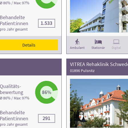
Ø 86% / Max: 97%
Behandelte
1.533
Patient:innen
pro Jahr gesamt
Details
Ambulant
Stationär
Digital
VITREA Rehaklinik Schwede
01896 Pulsnitz
Qualitäts­
bewertung
86%
Ø 86% / Max: 97%
Behandelte
291
Patient:innen
pro Jahr gesamt