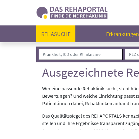
REHASUCHE
Erkrankunge
Ausgezeichnete Re
Wer eine passende Rehaklinik sucht, steht häuf
Bewertungen? Und welche Einrichtung passt 
Patient:innen dabei, Rehakliniken anhand tran
Das Qualitätssiegel des REHAPORTALS kennzeic
stellen und ihre Ergebnisse transparent zugäng
Auszeichnungszeitraum 2026. Wie gut Qualitäts
Siegel steht für Transparenz, Vergleichbarkeit