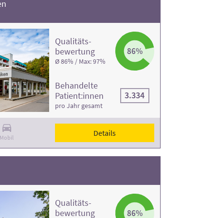
en
Qualitäts­
bewertung
86%
Ø 86% / Max: 97%
Behandelte
3.334
Patient:innen
pro Jahr gesamt
Details
Mobil
Qualitäts­
bewertung
86%