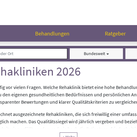
n
Behandlungen
Ratgeber
Bundesweit
hakliniken 2026
ig vor vielen Fragen. Welche Rehaklinik bietet eine hohe Behandlun
zu den eigenen gesundheitlichen Bedürfnissen und persönlichen 
sparenter Bewertungen und klarer Qualitätskriterien zu vergleiche
hnet ausgezeichnete Rehakliniken, die sich freiwillig einer umf
lich machen. Das Qualitätssiegel wird jährlich vergeben und bezieh
kriterien erfüllt werden und wie hoch die Patientenzufriedenheit i
 und ein besonderes Engagement für Qualität in der Rehabilitation.