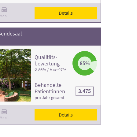
Details
Mobil
Sendesaal
Qualitäts­
bewertung
85%
Ø 86% / Max: 97%
Behandelte
3.475
Patient:innen
pro Jahr gesamt
Details
Mobil