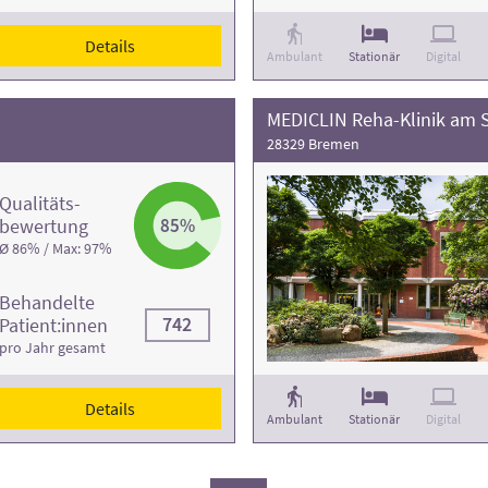
Details
Ambulant
Stationär
Digital
MEDICLIN Reha-Klinik am 
28329 Bremen
Qualitäts­
bewertung
85%
Ø 86% / Max: 97%
Behandelte
742
Patient:innen
pro Jahr gesamt
Details
Ambulant
Stationär
Digital