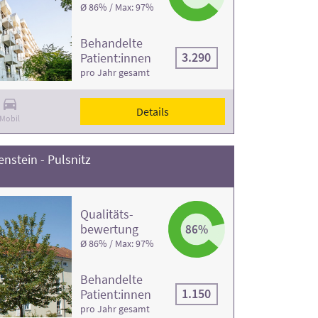
Ø 86% / Max: 97%
Behandelte
3.290
Patient:innen
pro Jahr gesamt
Details
Mobil
nstein - Pulsnitz
Qualitäts­
bewertung
86%
Ø 86% / Max: 97%
Behandelte
1.150
Patient:innen
pro Jahr gesamt