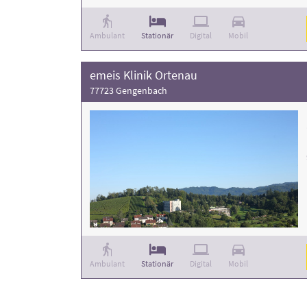
Ambulant
Stationär
Digital
Mobil
emeis Klinik Ortenau
77723 Gengenbach
Ambulant
Stationär
Digital
Mobil