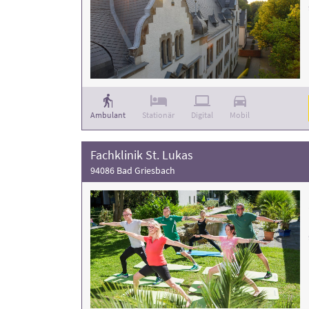
Ambulant
Stationär
Digital
Mobil
Fachklinik St. Lukas
94086 Bad Griesbach