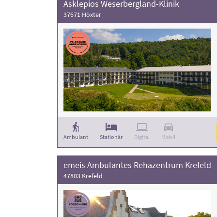
Asklepios Weserbergland-Klinik
37671 Höxter
Ambulant
Stationär
Digital
Mobil
emeis Ambulantes Rehazentrum Krefeld
47803 Krefeld