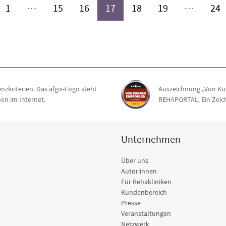
(aktiv)
(aktiv)
(aktiv)
(aktiv)
(aktiv)
(aktiv)
(
1
⋯
15
16
17
18
19
⋯
24
nzkriterien. Das afgis-Logo steht
Auszeichnung „Von Ku
en im Internet.
REHAPORTAL. Ein Zeich
Unternehmen
Über uns
Autor:innen
Für Rehakliniken
Kundenbereich
Presse
Veranstaltungen
Netzwerk