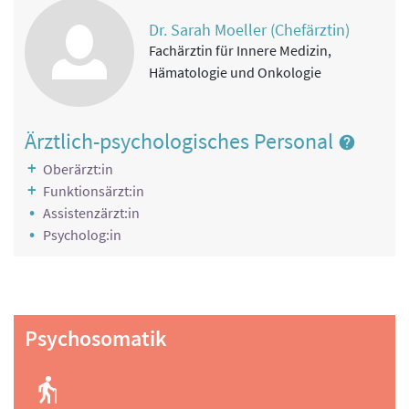
Arbeitstherapie und andere funktionelle Therapie
Musiktherapie
Dr. Sarah Moeller (Chefärztin)
Psychotherapie
Kunsttherapie
Fachärztin für Innere Medizin,
Psychotherapie
Medizinische Trainingstherapie
Hämatologie und Onkologie
Reha-Pflege
Reha-Pflege
Physikalische Therapie
Ärztlich-psychologisches Personal
Physikalische Therapie
Oberärzt:in
Rekreationstherapie
Funktionsärzt:in
Musiktherapie, Kunsttherapie
Assistenzärzt:in
Ernährung
Psycholog:in
Lehrküche
Information, Motivation
Schulung
Psychosomatik