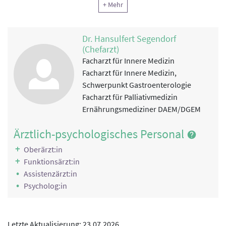
+ Mehr
Klinische Sozialarbeit
Lehrküche
Ergotherapie
Musiktherapie
Arbeitstherapie und andere funktionelle Therapien
Dr. Hansulfert Segendorf
Kunsttherapie
(Chefarzt)
Psychotherapie
Medizinische Trainingstherapie
Facharzt für Innere Medizin
Psychotherapie
Facharzt für Innere Medizin,
Reha-Pflege
Schwerpunkt Gastroenterologie
Reha-Pflege
Facharzt für Palliativmedizin
Physikalische Therapie
Ernährungsmediziner DAEM/DGEM
Physikalische Therapie
Ärztlich-psychologisches Personal
Rekreationstherapie
Musiktherapie, Kunsttherapie
Oberärzt:in
Funktionsärzt:in
Ernährung
Assistenzärzt:in
Lehrküche
Psycholog:in
Information, Motivation
Schulungen
Letzte Aktualisierung: 23.07.2026