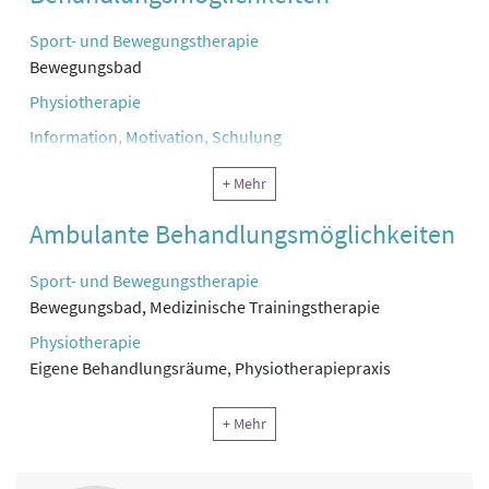
Sport- und Bewegungstherapie
Bewegungsbad
Physiotherapie
Information, Motivation, Schulung
Klinische Sozialarbeit, Sozialtherapie
+ Mehr
Ergotherapie, Arbeitstherapie und andere funktionelle
Ambulante Behandlungsmöglichkeiten
Therapie
Psychotherapie
Sport- und Bewegungstherapie
Reha-Pflege
Bewegungsbad, Medizinische Trainingstherapie
Physikalische Therapie
Physiotherapie
Eigene Behandlungsräume, Physiotherapiepraxis
Rekreationstherapie
Sozialtherapie
Ernährung
+ Mehr
Klinische Sozialarbeit,
Lehrküche
Ergotherapie,
Sonstiger