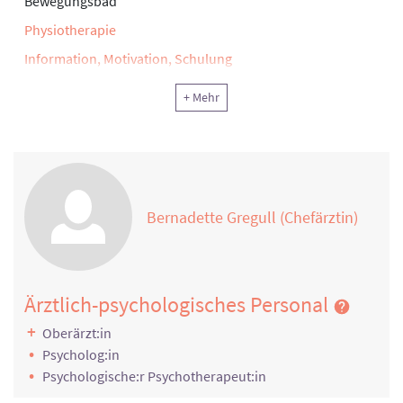
Bewegungsbad
Physiotherapie
Information, Motivation, Schulung
Klinische Sozialarbeit, Sozialtherapie
+ Mehr
Ergotherapie, Arbeitstherapie und andere funktionelle
Therapie
Psychotherapie
Physikalische Therapie
Bernadette Gregull (Chefärztin)
Rekreationstherapie
Ernährung
Lehrküche
Ärztlich-psychologisches Personal
Sonstiger
Musiktherapie
Oberärzt:in
Psycholog:in
Kunstherapie
Psychologische:r Psychotherapeut:in
medizinische Trainingstherapie