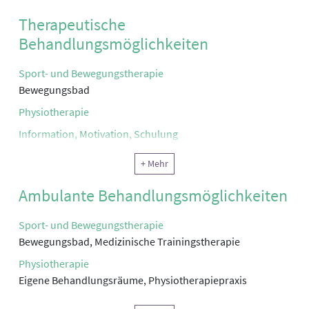
Therapeutische
Behandlungsmöglichkeiten
Sport- und Bewegungstherapie
Bewegungsbad
Physiotherapie
Information, Motivation, Schulung
Klinische Sozialarbeit, Sozialtherapie
+ Mehr
Ergotherapie, Arbeitstherapie und andere funktionelle
Ambulante Behandlungsmöglichkeiten
Therapie
Psychotherapie
Sport- und Bewegungstherapie
Reha-Pflege
Bewegungsbad, Medizinische Trainingstherapie
Physikalische Therapie
Physiotherapie
Eigene Behandlungsräume, Physiotherapiepraxis
Rekreationstherapie
Sozialtherapie
Ernährung