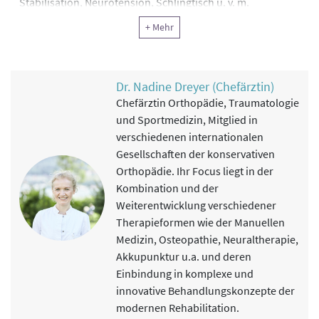
Stabilisation, Neurotension, Schlingtisch u. v. m.
Ergotherapie, Arbeitstherapie und andere funktionelle
+ Mehr
Therapie
Training für Grob- und Feinmotorik, Greiftraining,
Sensibilitätstraining, Purdue Pegboard Test, Kraftmessung
Dr. Nadine Dreyer (Chefärztin)
mit Pinch Gauge und Jamar Hand Dynamometer, Anleitung
Chefärztin Orthopädie, Traumatologie
zum Eigentraining, Lehrküche, Narbenbehandlung,
und Sportmedizin, Mitglied in
Narbenpflege, Abhärtung bei Amputation, Handbäder,
verschiedenen internationalen
Hilfsmittelversorgung und Kontrolle, Schienenversorgung,
Gesellschaften der konservativen
Selbsthilfeversorgung, Arbeiten mit Werkstoffen und
Orthopädie. Ihr Focus liegt in der
Werkzeugen, ADL
Kombination und der
Physikalische Therapie
Weiterentwicklung verschiedener
Klassische Massage, Triggerpunktbehandlung,
Therapieformen wie der Manuellen
Lymphdrainage, Wärmebehandlung, Elektrotherapie,
Medizin, Osteopathie, Neuraltherapie,
Ultraschall
Akkupunktur u.a. und deren
Einbindung in komplexe und
Psychotherapie
innovative Behandlungskonzepte der
Krankheits-, Angst- oder Stressbewältigungsstrategien,
modernen Rehabilitation.
Autogenes Training, Schlafberatung, Schmerzgruppe