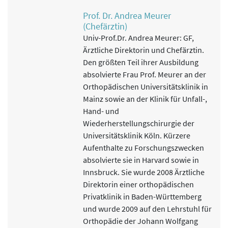
Ernährung
Prof. Dr. Andrea Meurer
Vollkost, leichte Vollkost, Nährstoffdefinierte Kost
(Chefärztin)
(Diabetes, Reduktion, Cholesterin, Purine, fettarm),
Univ-Prof.Dr. Andrea Meurer: GF,
Laktose frei, Gluten frei, Schluckkostform, Sonderkost-
Ärztliche Direktorin und Chefärztin.
Formen, Lehrküche
Den größten Teil ihrer Ausbildung
absolvierte Frau Prof. Meurer an der
Handtherapie
Orthopädischen Universitätsklinik in
Individuelles Behandlungskonzept, Einzel-Physiotherapie,
Mainz sowie an der Klinik für Unfall-,
funktioneller Ergotherapie, Narbenbehandlung,
Hand- und
Sensibilisierungstherapie, Spiegeltherapie, Erlernen
Wiederherstellungschirurgie der
kompensatorischer Bewegungsabläufe, Anleitung
Universitätsklinik Köln. Kürzere
differenzierter Einzeltherapie, Versorgung und
Aufenthalte zu Forschungszwecken
Überwachung mit Hilfsmitteln, Behandlung funkt.
absolvierte sie in Harvard sowie in
Störungen im Bereich Schultergürtel,
Innsbruck. Sie wurde 2008 Ärztliche
Schmerzbewältigung, Arbeitsplatz- u.
Direktorin einer orthopädischen
Wohnraumberatung, eigenständige Lebensführung
Privatklinik in Baden-Württemberg
(duschen, anziehen, essen, kochen etc.)
und wurde 2009 auf den Lehrstuhl für
Orthopädie der Johann Wolfgang