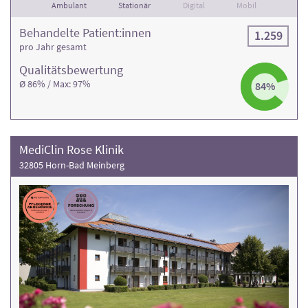
Ambulant
Stationär
Digital
Mobil
Behandelte Patient:innen
1.259
pro Jahr gesamt
Qualitäts­bewertung
Ø 86% / Max: 97%
84%
MediClin Rose Klinik
32805 Horn-Bad Meinberg