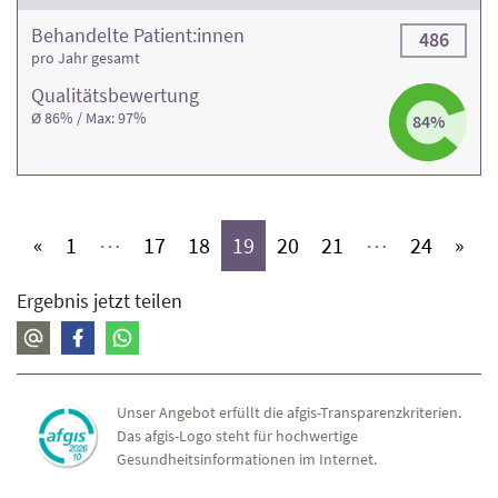
Behandelte Patient:innen
486
pro Jahr gesamt
Qualitäts­bewertung
Ø 86% / Max: 97%
84%
(aktiv)
(aktiv)
(aktiv)
(aktiv)
(aktiv)
(aktiv)
(aktiv)
«
1
⋯
17
18
19
20
21
⋯
24
»
Ergebnis jetzt teilen
Unser Angebot erfüllt die afgis-Transparenzkriterien.
Das afgis-Logo steht für hochwertige
Gesundheitsinformationen im Internet.