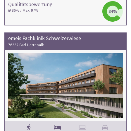
Qualitäts­bewertung
Ø 86% / Max: 97%
84%
emeis Fachklinik Schweizerwiese
76332 Bad Herrenalb