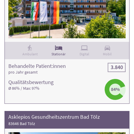
Ambulant
Stationär
Digital
Mobil
Behandelte Patient:innen
3.840
pro Jahr gesamt
Qualitäts­bewertung
Ø 86% / Max: 97%
84%
Asklepios Gesundheitszentrum Bad Tölz
83646 Bad Tölz