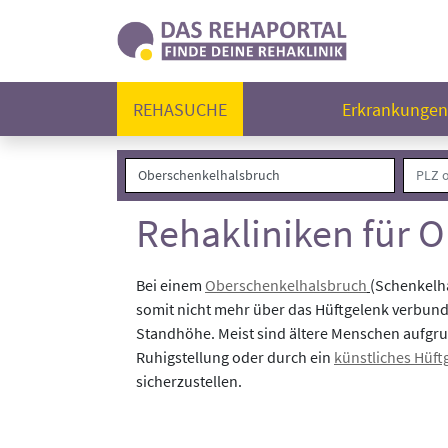
REHASUCHE
Erkrankunge
Rehakliniken für 
Bei einem
Oberschenkelhalsbruch
(Schenkelha
somit nicht mehr über das Hüftgelenk verbun
Standhöhe. Meist sind ältere Menschen aufgr
Ruhigstellung oder durch ein
künstliches Hüft
sicherzustellen.
Folgende Rehakliniken haben Patienten mit de