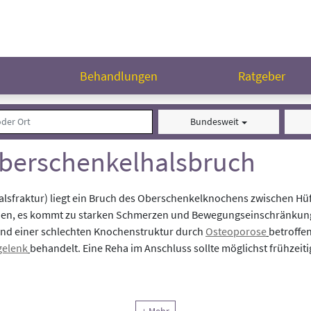
n
Behandlungen
Ratgeber
Bundesweit
Oberschenkelhalsbruch
lsfraktur) liegt ein Bruch des Oberschenkelknochens zwischen Hüf
den, es kommt zu starken Schmerzen und Bewegungseinschränkung
und einer schlechten Knochenstruktur durch
Osteoporose
betroffe
gelenk
behandelt. Eine Reha im Anschluss sollte möglichst frühzeit
r Krankheit
Oberschenkelhalsbruch
behandelt.
Achten Sie bei Ihr