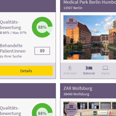
Medical Park Berlin Humb
13507 Berlin
Qualitäts­
bewertung
88%
Ø 86% / Max: 97%
Behandelte
89
Patient:innen
zu Ihrer Suche
Details
Ambulant
Stationär
Digital
ZAR Wolfsburg
38440 Wolfsburg
Qualitäts­
bewertung
88%