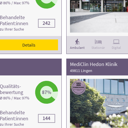
Ø 86% / Max: 97%
Behandelte
242
Patient:innen
zu Ihrer Suche
Details
Ambulant
Stationär
Digital
MediClin Hedon Klinik
49811 Lingen
Qualitäts­
bewertung
87%
Ø 86% / Max: 97%
Behandelte
144
Patient:innen
zu Ihrer Suche