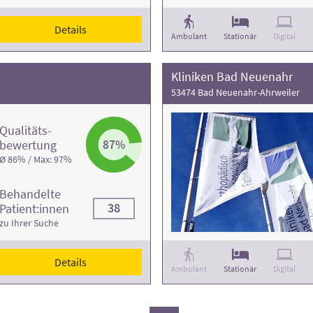
Details
Ambulant
Stationär
Digital
Kliniken Bad Neuenahr
53474 Bad Neuenahr-Ahrweiler
Qualitäts­
bewertung
87%
Ø 86% / Max: 97%
Behandelte
38
Patient:innen
zu Ihrer Suche
Details
Ambulant
Stationär
Digital