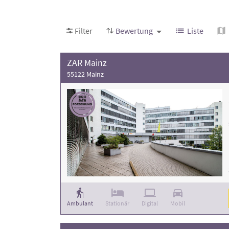
und die Anzahl der Behandlungsfälle
. Weitere
Filter
Bewertung
Liste
ZAR Mainz
55122 Mainz
Ambulant
Stationär
Digital
Mobil