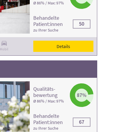
Ø 86% / Max: 97%
Behandelte
50
Patient:innen
zu Ihrer Suche
Details
Mobil
Qualitäts­
bewertung
87%
Ø 86% / Max: 97%
Behandelte
67
Patient:innen
zu Ihrer Suche