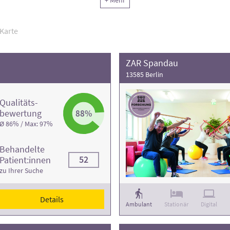
+ Mehr
 Informationen und die Kontaktdaten finden Sie in den jeweiligen Kl
Karte
ZAR Spandau
13585 Berlin
Qualitäts­
bewertung
88%
Ø 86% / Max: 97%
Behandelte
52
Patient:innen
zu Ihrer Suche
Details
Ambulant
Stationär
Digital