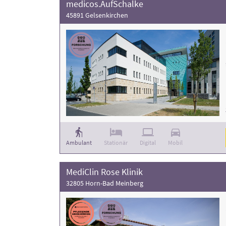
medicos.AufSchalke
45891 Gelsenkirchen
Ambulant
Stationär
Digital
Mobil
MediClin Rose Klinik
32805 Horn-Bad Meinberg