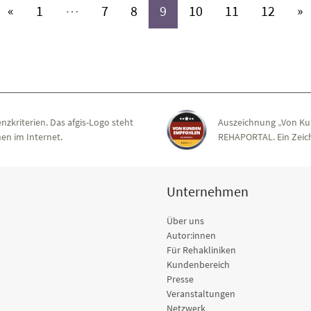
(aktiv)
(aktiv)
(aktiv)
(aktiv)
(aktiv)
(aktiv)
(aktiv)
«
1
⋯
7
8
9
10
11
12
»
nzkriterien. Das afgis-Logo steht
Auszeichnung „Von Ku
en im Internet.
REHAPORTAL. Ein Zeich
Unternehmen
Über uns
Autor:innen
Für Rehakliniken
Kundenbereich
Presse
Veranstaltungen
Netzwerk