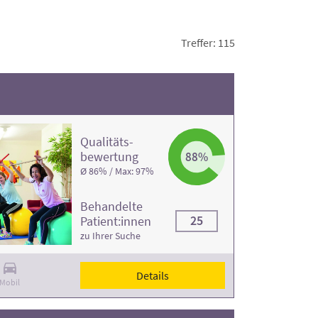
inikprofilen.
Treffer: 115
Qualitäts­
bewertung
88%
Ø 86% / Max: 97%
Behandelte
25
Patient:innen
zu Ihrer Suche
Details
Mobil