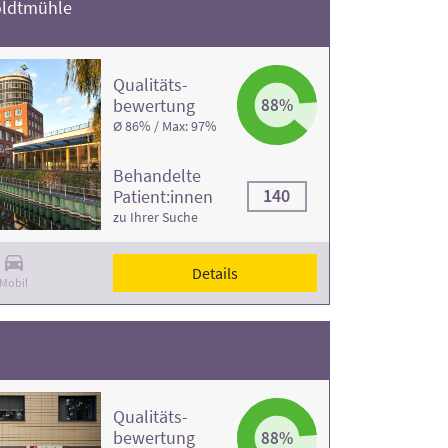
oldtmühle
Qualitäts­
bewertung
88%
Ø 86% / Max: 97%
Behandelte
140
Patient:innen
zu Ihrer Suche
Details
Mobil
Qualitäts­
bewertung
88%