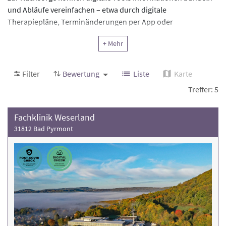
und Abläufe vereinfachen – etwa durch digitale
Therapiepläne, Terminänderungen per App oder
Nachsorgeprogramme wie IRENA. Damit Sie schnell erkennen,
+ Mehr
welche Kliniken digitale Lösungen sinnvoll einsetzen, hat DAS
REHAPORTAL gemeinsam mit Expert:innen eine
Checkliste
entwickelt. Einrichtungen, die die Kriterien erfüllen, tragen
Filter
Bewertung
Liste
Karte
das Siegel „
Digital Check – Rehaklinik mit digitaler
Treffer: 5
Kompetenz
“ und sind auf dieser Seite aufgeführt.
Fachklinik Weserland
31812 Bad Pyrmont