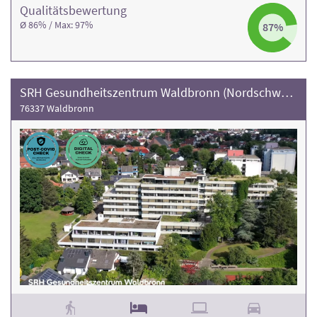
Qualitäts­bewertung
Ø 86% / Max: 97%
87%
SRH Gesundheitszentrum Waldbronn (Nordschwarzwald)
76337 Waldbronn