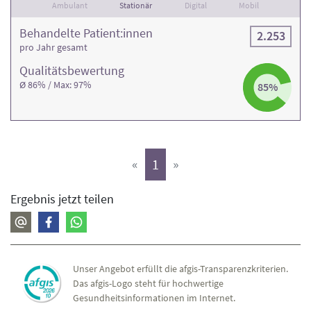
Ambulant
Stationär
Digital
Mobil
Behandelte Patient:innen
2.253
pro Jahr gesamt
Qualitäts­bewertung
Ø 86% / Max: 97%
85%
(aktiv)
«
1
»
Ergebnis jetzt teilen
Unser Angebot erfüllt die afgis-Transparenzkriterien.
Das afgis-Logo steht für hochwertige
Gesundheitsinformationen im Internet.