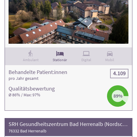
Ambulant
Stationär
Digital
Mobil
Behandelte Patient:innen
4.109
pro Jahr gesamt
Qualitäts­bewertung
Ø 86% / Max: 97%
89%
SRH Gesundheitszentrum Bad Herrenalb (Nordschwarzwald)
76332 Bad Herrenalb