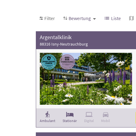
Folgende Rehakliniken haben Patienten mit de
Bewertung der Rehaklinik und die Anzahl der
Filter
Bewertung
Liste
Argentalklinik
88316 Isny-Neutrauchburg
Ambulant
Stationär
Digital
Mobil