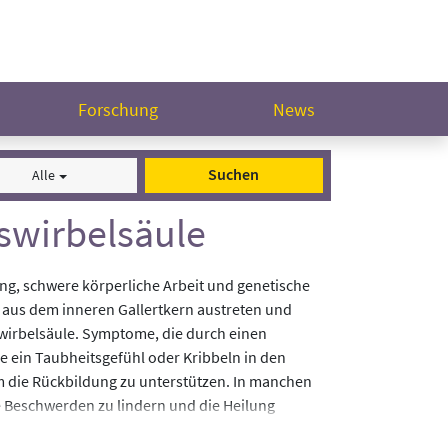
Forschung
News
Suchen
Alle
swirbelsäule
tung, schwere körperliche Arbeit und genetische
 aus dem inneren Gallertkern austreten und
swirbelsäule. Symptome, die durch einen
e ein Taubheitsgefühl oder Kribbeln in den
 die Rückbildung zu unterstützen. In manchen
e Beschwerden zu lindern und die Heilung
n Rückkehr in den Alltag bei.