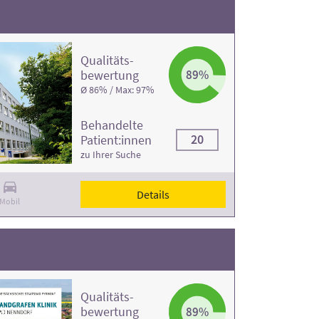
Qualitäts­
bewertung
89%
Ø 86% / Max: 97%
Behandelte
20
Patient:innen
zu Ihrer Suche
Details
Mobil
Qualitäts­
bewertung
89%