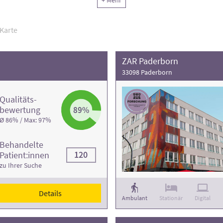
+ Mehr
r Krankheit
Bandscheibenvorfall im Bereich der Halswirbelsäule
be
 Behandlungsfälle
. Weitere Informationen und die Kontaktdaten find
Karte
ZAR Paderborn
33098 Paderborn
Qualitäts­
bewertung
89%
Ø 86% / Max: 97%
Behandelte
120
Patient:innen
zu Ihrer Suche
Details
Ambulant
Stationär
Digital