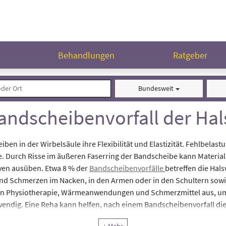
n
Behandlungen
Ratgeber
Bundesweit
andscheibenvorfall der Hal
en in der Wirbelsäule ihre Flexibilität und Elastizität. Fehlbelas
 Durch Risse im äußeren Faserring der Bandscheibe kann Material
ven ausüben. Etwa 8 % der
Bandscheibenvorfälle
betreffen die Hal
ind Schmerzen im Nacken, in den Armen oder in den Schultern sowi
en Physiotherapie, Wärmeanwendungen und Schmerzmittel aus, um
endig. Eine Reha kann helfen, nach einem Bandscheibenvorfall di
ation trägt eine Reha zur schnellen Genesung und einer problemlose