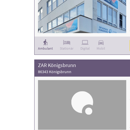
Ambulant
Stationär
Digital
Mobil
ZAR Königsbrunn
86343 Königsbrunn