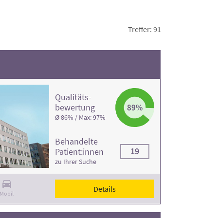
handelt.
Achten Sie bei Ihrer Auswahl auf die
en Sie in den jeweiligen Klinikprofilen.
Treffer: 91
Qualitäts­
bewertung
89%
Ø 86% / Max: 97%
Behandelte
19
Patient:innen
zu Ihrer Suche
Details
Mobil