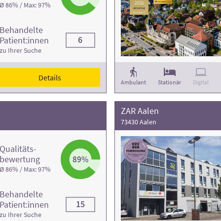
Ø 86% / Max: 97%
Behandelte
6
Patient:innen
zu Ihrer Suche
Details
Ambulant
Stationär
Digital
ZAR Aalen
73430 Aalen
Qualitäts­
bewertung
89%
Ø 86% / Max: 97%
Behandelte
15
Patient:innen
zu Ihrer Suche