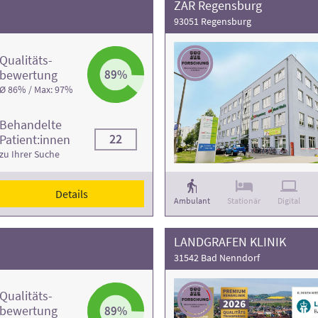
ZAR Regensburg
93051 Regensburg
Qualitäts­
bewertung
89%
Ø 86% / Max: 97%
Behandelte
22
Patient:innen
zu Ihrer Suche
Details
Ambulant
Stationär
Digital
LANDGRAFEN KLINIK
31542 Bad Nenndorf
Qualitäts­
bewertung
89%