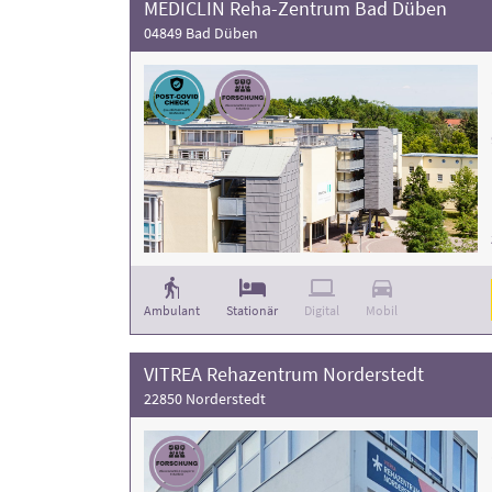
MEDICLIN Reha-Zentrum Bad Düben
04849 Bad Düben
Ambulant
Stationär
Digital
Mobil
VITREA Rehazentrum Norderstedt
22850 Norderstedt