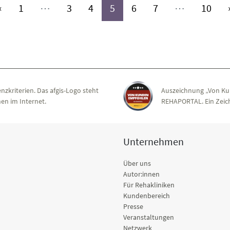
(aktiv)
(aktiv)
(aktiv)
(aktiv)
(aktiv)
(aktiv)
(akt
«
1
⋯
3
4
5
6
7
⋯
10
nzkriterien. Das afgis-Logo steht
Auszeichnung „Von Ku
en im Internet.
REHAPORTAL. Ein Zeich
Unternehmen
Über uns
Autor:innen
Für Rehakliniken
Kundenbereich
Presse
Veranstaltungen
Netzwerk