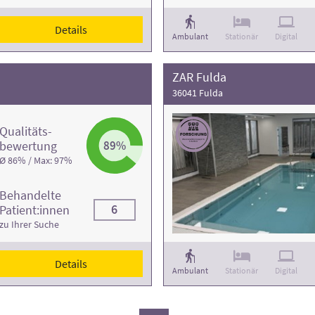
Details
Ambulant
Stationär
Digital
ZAR Fulda
36041 Fulda
Qualitäts­
bewertung
89%
Ø 86% / Max: 97%
Behandelte
6
Patient:innen
zu Ihrer Suche
Details
Ambulant
Stationär
Digital