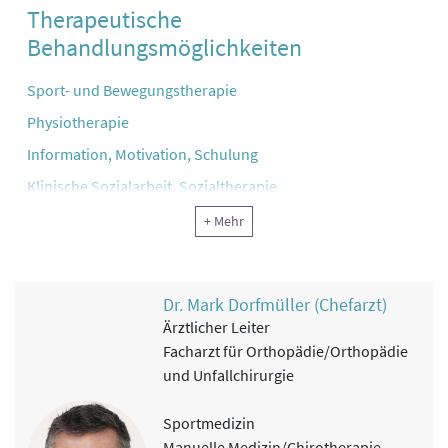
Therapeutische
Behandlungsmöglichkeiten
Sport- und Bewegungstherapie
Physiotherapie
Information, Motivation, Schulung
Klinische Sozialarbeit, Sozialtherapie
Ergotherapie, Arbeitstherapie und andere funktionelle
+ Mehr
Therapie
Klinische Psychologie
Dr. Mark Dorfmüller (Chefarzt)
Reha-Pflege
Ärztlicher Leiter
Physikalische Therapie
Facharzt für Orthopädie/Orthopädie
Rekreationstherapie
und Unfallchirurgie
Ernährung
Sportmedizin
Manuelle Medizin/Chirotherapie