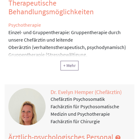
Therapeutische
Behandlungsmöglichkeiten
Psychotherapie
Einzel- und Gruppentherapie: Gruppentherapie durch
unsere Chefärztin und leitende
Oberärztin (verhaltenstherapeutisch, psychodynamisch)
Gruppentherapie (Stressbewältigung,
Schmerzbewältigung; Depressionsbehandlung,
+ Mehr
Essgruppe, Pacing-Therapie)
Chefarztvisite
Wöchentliche Visiten durch die Chefärztin
Dr. Evelyn Hemper (Chefärztin)
Ergotherapie, Arbeitstherapie und andere funktionelle
Chefärztin Psychosomatik
Therapie
Fachärztin für Psychosomatische
Kreativtherapie und Arbeitsplatzbezogene Therapie
Medizin und Psychotherapie
Fachärztin für Chirurgie
Ernährung
Ernährungsberatung und Kochwerkstatt
Ärztlich-psychologisches Personal