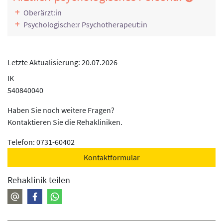
Klinische Sozialarbeit, Sozialtherapie
Sozialdienstberatung
Oberärzt:in
Psychologische:r Psychotherapeut:in
Sport- und Bewegungstherapie
Bewegungstherapie (Gerätetraining, Rückentraining,
Körperwahrnehmung, Aquajogging, Kardiotraining)
Letzte Aktualisierung: 20.07.2026
Physikalische Therapie
IK
Wärme- oder Kälteanwendung
540840040
Achtsamkeitstherapie
Haben Sie noch weitere Fragen?
Kontaktieren Sie die Rehakliniken.
Telefon: 0731-60402
Kontaktformular
Rehaklinik teilen