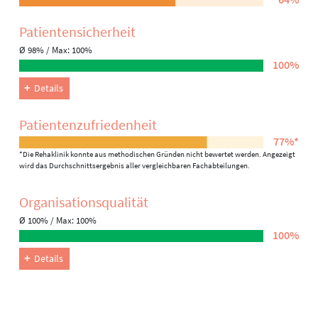
Patienten­sicherheit
Ø 98% / Max: 100%
100%
Details
Patienten­zufriedenheit
77%*
*Die Rehaklinik konnte aus methodischen Gründen nicht bewertet werden. Angezeigt
wird das Durchschnittsergebnis aller vergleichbaren Fachabteilungen.
Organisations­qualität
Ø 100% / Max: 100%
100%
Details