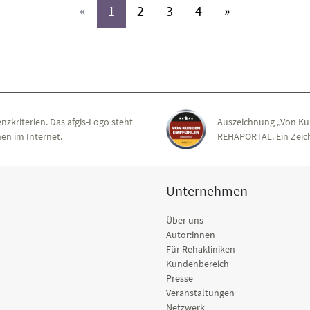
(aktiv)
(aktiv)
(aktiv)
(aktiv)
«
1
2
3
4
»
nzkriterien. Das afgis-Logo steht
Auszeichnung „Von Ku
en im Internet.
REHAPORTAL. Ein Zeich
Unternehmen
Über uns
Autor:innen
Für Rehakliniken
Kundenbereich
Presse
Veranstaltungen
Netzwerk