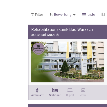
die Anzahl der Behandlungsfälle
. Weitere Info
Filter
Bewertung
Liste
Rehabilitationsklinik Bad Wurzach
88410 Bad Wurzach
Ambulant
Stationär
Digital
Mobil