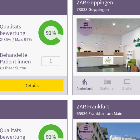
ZAR Göppingen
73033 Göppingen
Qualitäts­
bewertung
91%
Ø 86% / Max: 97%
Behandelte
1
Patient:innen
zu Ihrer Suche
Details
Ambulant
Stationär
Digital
ZAR Frankfurt
65936 Frankfurt am Main
Qualitäts­
bewertung
91%