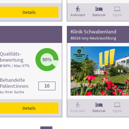
Details
Ambulant
Stationär
Digital
Klinik Schwabenland
88316 Isny-Neutrauchburg
Qualitäts­
bewertung
90%
Ø 86% / Max: 97%
Behandelte
10
Patient:innen
zu Ihrer Suche
Details
Ambulant
Stationär
Digital