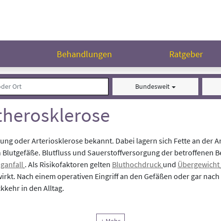
n
Behandlungen
Ratgeber
Bundesweit
therosklerose
lkung oder Arteriosklerose bekannt. Dabei lagern sich Fette an der
Blutgefäße. Blutfluss und Sauerstoffversorgung der betroffenen Be
ganfall
. Als Risikofaktoren gelten
Bluthochdruck
und
Übergewicht
rkt. Nach einem operativen Eingriff an den Gefäßen oder gar nach
kkehr in den Alltag.
t der Krankheit
Atherosklerose
behandelt.
Achten Sie bei Ihrer Au