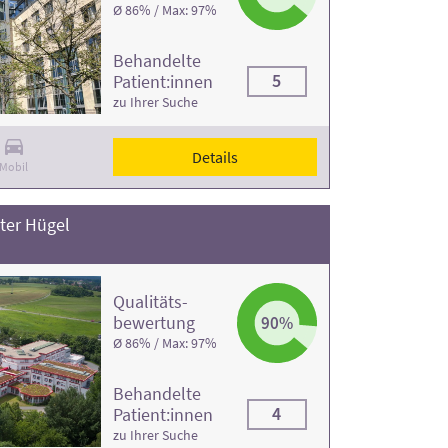
Ø 86% / Max: 97%
Behandelte
5
Patient:innen
zu Ihrer Suche
Details
Mobil
ter Hügel
Qualitäts­
bewertung
90%
Ø 86% / Max: 97%
Behandelte
4
Patient:innen
zu Ihrer Suche