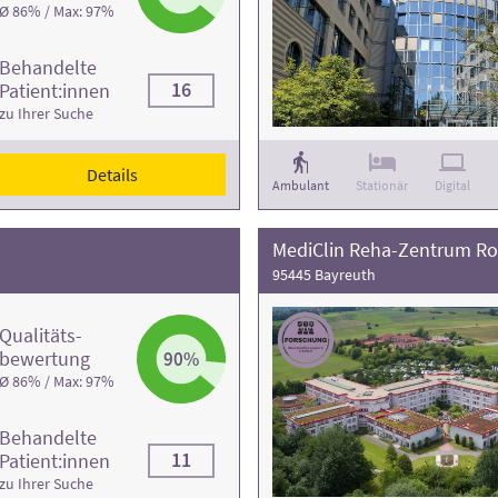
Ø 86% / Max: 97%
Behandelte
16
Patient:innen
zu Ihrer Suche
Details
Ambulant
Stationär
Digital
MediClin Reha-Zentrum Ro
95445 Bayreuth
Qualitäts­
bewertung
90%
Ø 86% / Max: 97%
Behandelte
11
Patient:innen
zu Ihrer Suche