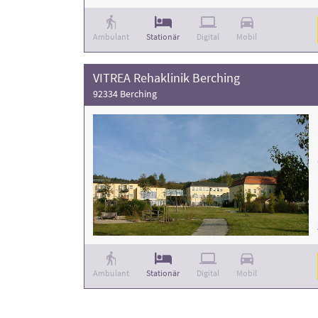
Ambulant
Stationär
Digital
Mobil
VITREA Rehaklinik Berching
92334 Berching
Ambulant
Stationär
Digital
Mobil