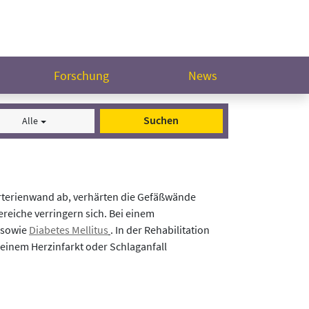
Forschung
News
Suchen
Alle
 Arterienwand ab, verhärten die Gefäßwände
reiche verringern sich. Bei einem
sowie
Diabetes Mellitus
. In der Rehabilitation
 einem Herzinfarkt oder Schlaganfall
swahl auf die Bewertung der Rehaklinik und