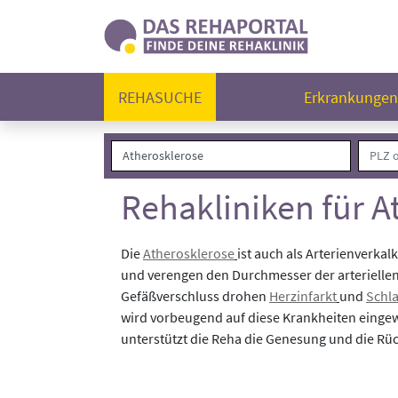
REHASUCHE
Erkrankunge
Rehakliniken für A
Die
Atherosklerose
ist auch als Arterienverka
und verengen den Durchmesser der arteriellen 
Gefäßverschluss drohen
Herzinfarkt
und
Schla
wird vorbeugend auf diese Krankheiten eingewi
unterstützt die Reha die Genesung und die Rüc
Folgende Rehakliniken haben Patient:innen mi