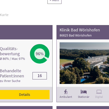
+ Mehr
rmationen und die Kontaktdaten finden Sie in den jeweiligen Klinikp
Karte
Klinik Bad Wörishofen
86825 Bad Wörishofen
Qualitäts­
bewertung
96%
Ø 86% / Max: 97%
Behandelte
16
Patient:innen
zu Ihrer Suche
Details
Ambulant
Stationär
Digital