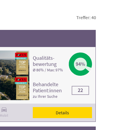
rofilen.
Treffer: 40
Qualitäts­
bewertung
94%
Ø 86% / Max: 97%
Behandelte
22
Patient:innen
zu Ihrer Suche
Details
Mobil