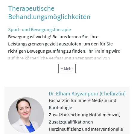
Therapeutische
Behandlungsmöglichkeiten
Sport- und Bewegungstherapie
Bewegung ist wichtig! Bei uns lernen Sie, Ihre
Leistungsgrenzen gezielt auszuloten, um den für Sie
richtigen Bewegungsumfang zu finden. Ihr Training wird
auf Ihre körperliche Verfassung angepasst und von
unseren Therapeutinnen und Therapeuten genauestens
+ Mehr
überwacht. Sie werden bald spüren, wie gut Ihnen
regelmäßige Bewegung tut. Angepasstes
Bewegungstraining verbessert außerdem
Dr. Elham Kayvanpour (Chefärztin)
Erschöpfungszustände und hat einen positiven Einfluss
Fachärztin für Innere Medizin und
auf Ihre psychische Situation.
Kardiologie
Zusatzbezeichnung Notfallmedizin,
Angepasstes Ausdauertraining (in der Regel
Zusatzqualifikationen
Intervalltraining)
Herzinsuffizienz und Interventionelle
Laufbandtraining, mentales Gehtraining