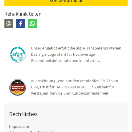
Lymphdrainage;
Kontaktformular
Fußreflexzonenmassage;
Rehaklinik teilen
Balneophysikalische Behandlungen mit medizinischen
Badeanwendungen;
Stanger- und Vierzellenbäder;
Bewegungsbad und Unterwassermassage;
Kneipp-Anwendungen;
Unser Angebot erfüllt die afgis-Transparenzkriterien.
Elektrotherapie;
Das afgis-Logo steht für hochwertige
Ultraschalltherapie;
Gesundheitsinformationen im Internet.
Fango, Rotlicht, Wärmetherapie
Information, Motivation, Schulung
Wenn Sie Ihre Erkrankung und Ihren gesundheitlichen
Auszeichnung „Von Kunden empfohlen“ 2025 von
DISQTrust für DAS REHAPORTAL. Ein Zeichen für
Zustand genau kennen, werden Sie Ihren Alltag besser
Vertrauen, Service und Kundenzufriedenheit.
bewältigen können. Nutzen Sie deshalb unser
Schulungsprogramm zur Gesundheitsbildung und
Krankheitsaufklärung. Unsere Expertinnen und Experten
Rechtliches
beraten Sie gerne in Gruppen- und Einzelgesprächen zu
den folgenden Themen:
Impressum