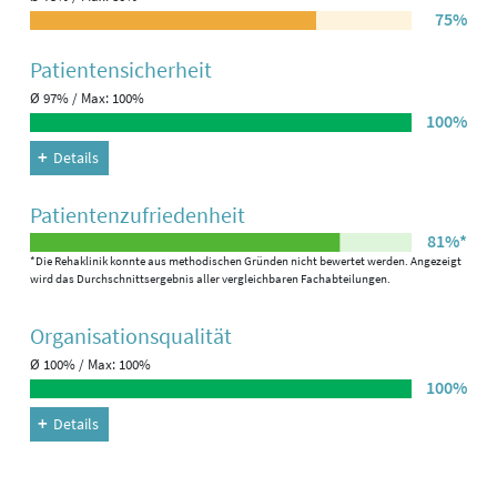
75%
Patienten­sicherheit
Ø 97% / Max: 100%
100%
Details
Patienten­zufriedenheit
81%*
*Die Rehaklinik konnte aus methodischen Gründen nicht bewertet werden. Angezeigt
wird das Durchschnittsergebnis aller vergleichbaren Fachabteilungen.
Organisations­qualität
Ø 100% / Max: 100%
100%
Details