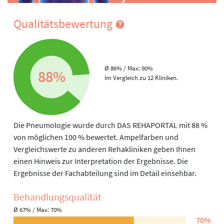
Ambulante Nachsorgeprogramme
Vermittlung ambulanter Dienste
Qualitätsbewertung
Beratung zur medizinisch-beruflichen Orientierung
Beratung und Einleitung von stufenweiser
Wiedereingliederung
Ø 86% / Max: 90%
Ergotherapie, Arbeitstherapie und andere funktionelle
88%
Im Vergleich zu 12 Kliniken.
Therapie
Die Ergotherapie unterstützt mit individuell angepassten
Maßnahmen den Patienten dabei, sich seine
Selbstbestimmung und Handlungsfähigkeit im beruflichen
Die Pneumologie wurde durch DAS REHAPORTAL mit 88 %
und/oder persönlichen Kontext trotz Einschränkung
von möglichen 100 % bewertet. Ampelfarben und
bestmöglich zu erhalten.
Vergleichswerte zu anderen Rehakliniken geben Ihnen
Zusätzlich bietet die ergotherapeutische Abteilung mit der
einen Hinweis zur Interpretation der Ergebnisse. Die
Kreativwerkstatt ein freizeitpädago¬gisches Angebot zur
Ergebnisse der Fachabteilung sind im Detail einsehbar.
Entspannung beim handwerklichen Arbeiten, zur Pflege
der psychosozialen Kontakte und zur Focus-Veränderung,
Behandlungs­qualität
Ressourcenaktivierung und Verbesserung der
Ø 67% / Max: 70%
Selbstwirksamkeit an.
70%