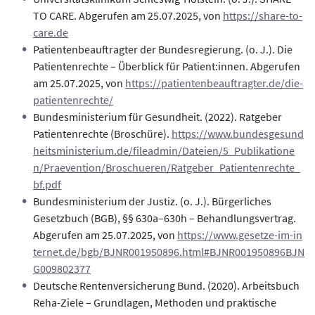
TO CARE. Abgerufen am 25.07.2025, von
https://share-to-
care.de
Patientenbeauftragter der Bundesregierung. (o. J.). Die
Patientenrechte – Überblick für Patient:innen. Abgerufen
am 25.07.2025, von
https://patientenbeauftragter.de/die-
patientenrechte/
Bundesministerium für Gesundheit. (2022). Ratgeber
Patientenrechte (Broschüre).
https://www.bundesgesund
heitsministerium.de/fileadmin/Dateien/5_Publikatione
n/Praevention/Broschueren/Ratgeber_Patientenrechte_
bf.pdf
Bundesministerium der Justiz. (o. J.). Bürgerliches
Gesetzbuch (BGB), §§ 630a–630h – Behandlungsvertrag.
Abgerufen am 25.07.2025, von
https://www.gesetze-im-in
ternet.de/bgb/BJNR001950896.html#BJNR001950896BJN
G009802377
Deutsche Rentenversicherung Bund. (2020). Arbeitsbuch
Reha-Ziele – Grundlagen, Methoden und praktische