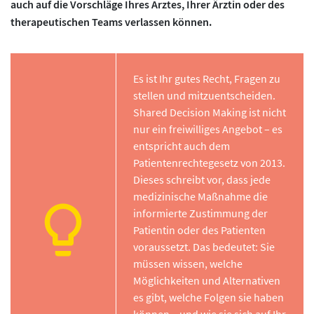
auch auf die Vorschläge Ihres Arztes, Ihrer Ärztin oder des
therapeutischen Teams verlassen können.
Es ist Ihr gutes Recht, Fragen zu
stellen und mitzuentscheiden.
Shared Decision Making ist nicht
nur ein freiwilliges Angebot – es
entspricht auch dem
Patientenrechtegesetz von 2013.
Dieses schreibt vor, dass jede
medizinische Maßnahme die
informierte Zustimmung der
Patientin oder des Patienten
voraussetzt. Das bedeutet: Sie
müssen wissen, welche
Möglichkeiten und Alternativen
es gibt, welche Folgen sie haben