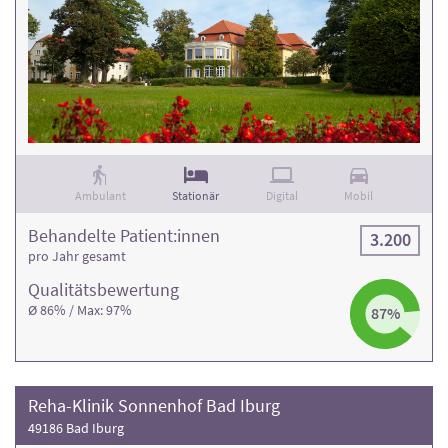
Ambulant
Stationär
Digital
Mobil
Behandelte Patient:innen
3.200
pro Jahr gesamt
Qualitäts­bewertung
Ø 86% / Max: 97%
87%
Reha-Klinik Sonnenhof Bad Iburg
49186 Bad Iburg