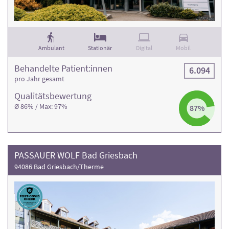
Ambulant
Stationär
Digital
Mobil
Behandelte Patient:innen
6.094
pro Jahr gesamt
Qualitäts­bewertung
Ø 86% / Max: 97%
87%
PASSAUER WOLF Bad Griesbach
94086 Bad Griesbach/Therme