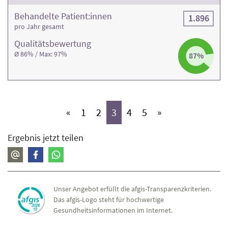
Behandelte Patient:innen
1.896
pro Jahr gesamt
Qualitäts­bewertung
Ø 86% / Max: 97%
87%
(aktiv)
(aktiv)
(aktiv)
(aktiv)
(aktiv)
«
1
2
3
4
5
»
Ergebnis jetzt teilen
Unser Angebot erfüllt die afgis-Transparenzkriterien.
Das afgis-Logo steht für hochwertige
Gesundheitsinformationen im Internet.