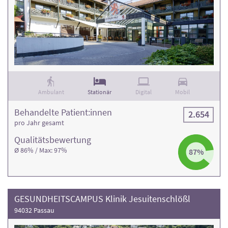
Ambulant
Stationär
Digital
Mobil
Behandelte Patient:innen
2.654
pro Jahr gesamt
Qualitäts­bewertung
Ø 86% / Max: 97%
87%
GESUNDHEITSCAMPUS Klinik Jesuitenschlößl
94032 Passau