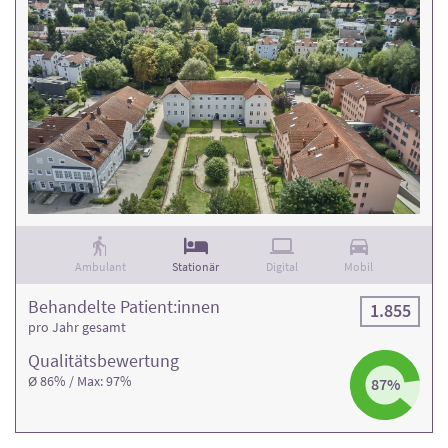
Ambulant
Stationär
Digital
Mobil
Behandelte Patient:innen
1.855
pro Jahr gesamt
Qualitäts­bewertung
Ø 86% / Max: 97%
87%