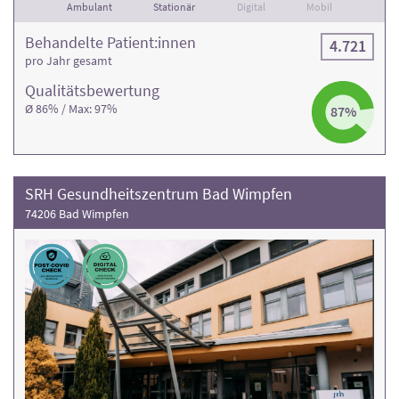
Ambulant
Stationär
Digital
Mobil
Behandelte Patient:innen
4.721
pro Jahr gesamt
Qualitäts­bewertung
Ø 86% / Max: 97%
87%
SRH Gesundheitszentrum Bad Wimpfen
74206 Bad Wimpfen