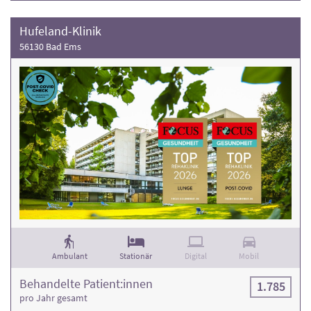
Hufeland-Klinik
56130 Bad Ems
Ambulant
Stationär
Digital
Mobil
Behandelte Patient:innen
1.785
pro Jahr gesamt