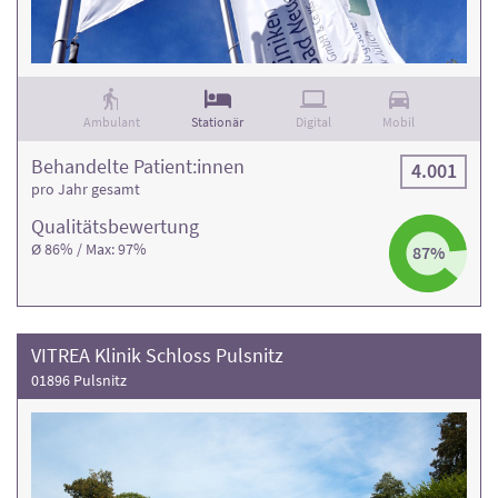
Behandlungsfälle
.
Ambulant
Stationär
Digital
Mobil
Behandelte Patient:innen
4.001
pro Jahr gesamt
Qualitäts­bewertung
Ø 86% / Max: 97%
87%
VITREA Klinik Schloss Pulsnitz
01896 Pulsnitz