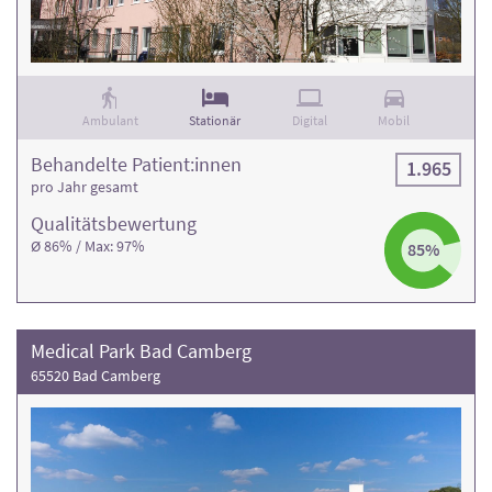
Behandlungsfälle
.
Ambulant
Stationär
Digital
Mobil
Behandelte Patient:innen
1.965
pro Jahr gesamt
Qualitäts­bewertung
Ø 86% / Max: 97%
85%
Medical Park Bad Camberg
65520 Bad Camberg