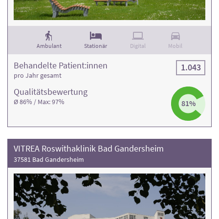
Ambulant
Stationär
Digital
Mobil
Behandelte Patient:innen
1.043
pro Jahr gesamt
Qualitäts­bewertung
Ø 86% / Max: 97%
81%
VITREA Roswithaklinik Bad Gandersheim
37581 Bad Gandersheim