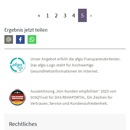
(aktiv)
(aktiv)
(aktiv)
(aktiv)
(aktiv)
«
1
2
3
4
5
»
Ergebnis jetzt teilen
Unser Angebot erfüllt die afgis-Transparenzkriterien.
Das afgis-Logo steht für hochwertige
Gesundheitsinformationen im Internet.
Auszeichnung „Von Kunden empfohlen“ 2025 von
DISQTrust für DAS REHAPORTAL. Ein Zeichen für
Vertrauen, Service und Kundenzufriedenheit.
Rechtliches