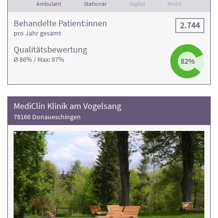
Ambulant
Stationär
Digital
Mobil
Behandelte Patient:innen
2.744
pro Jahr gesamt
Qualitäts­bewertung
Ø 86% / Max: 97%
82%
MediClin Klinik am Vogelsang
78166 Donaueschingen