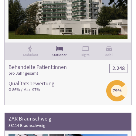
Ambulant
Stationär
Digital
Mobil
Behandelte Patient:innen
2.248
pro Jahr gesamt
Qualitäts­bewertung
Ø 86% / Max: 97%
79%
ZAR Braunschweig
38114 Braunschweig