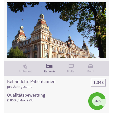
Ambulant
Stationär
Digital
Mobil
Behandelte Patient:innen
1.348
pro Jahr gesamt
Qualitäts­bewertung
Ø 86% / Max: 97%
84%