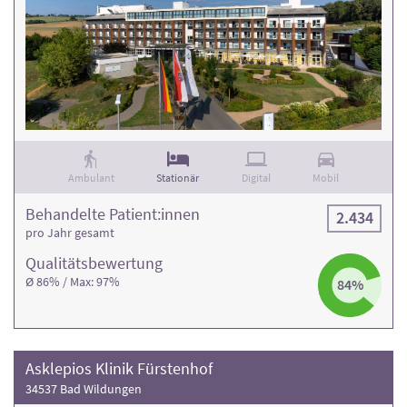
Ambulant
Stationär
Digital
Mobil
Behandelte Patient:innen
2.434
pro Jahr gesamt
Qualitäts­bewertung
Ø 86% / Max: 97%
84%
Asklepios Klinik Fürstenhof
34537 Bad Wildungen