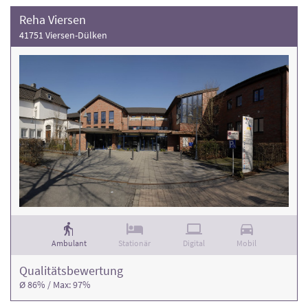
Reha Viersen
41751 Viersen-Dülken
Ambulant
Stationär
Digital
Mobil
Qualitäts­bewertung
Ø 86% / Max: 97%