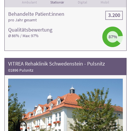
Ambulant
Stationär
Digital
Mobil
Behandelte Patient:innen
3.200
pro Jahr gesamt
Qualitäts­bewertung
Ø 86% / Max: 97%
87%
VITREA Rehaklinik Schwedenstein - Pulsnitz
01896 Pulsnitz