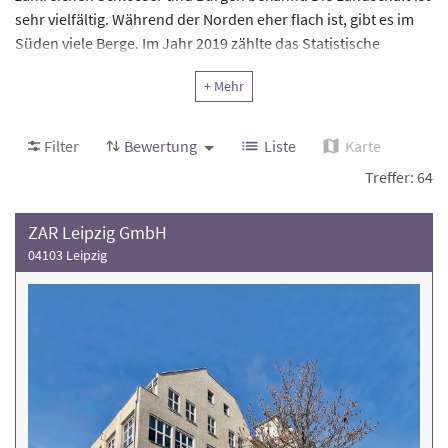
sehr vielfältig. Während der Norden eher flach ist, gibt es im
Süden viele Berge. Im Jahr 2019 zählte das Statistische
Bundesamt rund 50 Rehakliniken in Sachsen. Das Bundesland
+ Mehr
bewegt sich damit bundesweit im Mittelfeld. Finden Sie
stationäre Rehakliniken und ambulante Rehazentren in
Sachsen
, die Ihnen bei Ihrer Genesung fachkundig und
Filter
Bewertung
Liste
Karte
kompetent zur Seite stehen. Informationen zu den
Treffer: 64
Fachbereichen wie
Orthopädie
,
Psychosomatik
und
Onkologie
finden Sie im jeweiligen Profil der Einrichtung.
ZAR Leipzig GmbH
04103 Leipzig
Achten Sie bei Ihrer Auswahl auf die Bewertung der
Rehaklinik und die Anzahl der Behandlungsfälle
.