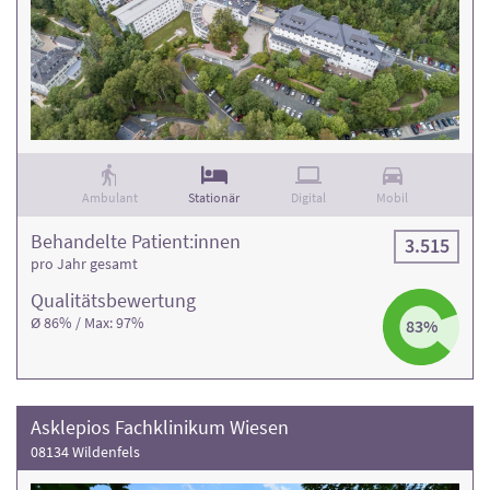
Ambulant
Stationär
Digital
Mobil
Behandelte Patient:innen
3.515
pro Jahr gesamt
Qualitäts­bewertung
Ø 86% / Max: 97%
83%
Asklepios Fachklinikum Wiesen
08134 Wildenfels