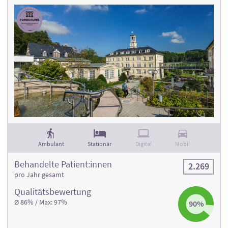
Ambulant
Stationär
Digital
Mobil
Behandelte Patient:innen
2.269
pro Jahr gesamt
Qualitäts­bewertung
Ø 86% / Max: 97%
90%