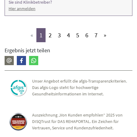
Sie sind Klinikbetreiber?
Hier anmelden
(aktiv)
(aktiv)
(aktiv)
(aktiv)
(aktiv)
(aktiv)
(aktiv)
«
1
2
3
4
5
6
7
»
Ergebnis jetzt teilen
Unser Angebot erfüllt die afgis-Transparenzkriterien.
Das afgis-Logo steht für hochwertige
Gesundheitsinformationen im Internet.
Auszeichnung „Von Kunden empfohlen“ 2025 von
DISQTrust für DAS REHAPORTAL. Ein Zeichen für
Vertrauen, Service und Kundenzufriedenheit.