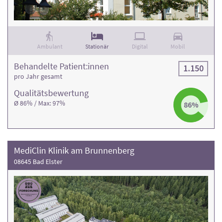
Ambulant
Stationär
Digital
Mobil
Behandelte Patient:innen
1.150
pro Jahr gesamt
Qualitäts­bewertung
Ø 86% / Max: 97%
86%
MediClin Klinik am Brunnenberg
08645 Bad Elster