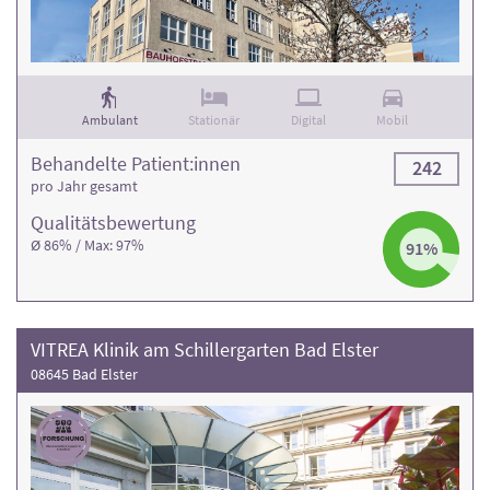
Ambulant
Stationär
Digital
Mobil
Behandelte Patient:innen
242
pro Jahr gesamt
Qualitäts­bewertung
Ø 86% / Max: 97%
91%
VITREA Klinik am Schillergarten Bad Elster
08645 Bad Elster