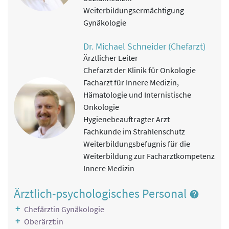
Finger, Mamma, PNP beider Hände und Füße, kognitives
Weiterbildungsermächtigung
Training, Arbeitsplatztherapie...)
Gynäkologie
Psychotherapie
Dr. Michael Schneider (Chefarzt)
Einzel- und Gruppengespräche, spezielle
Ärztlicher Leiter
psychoonkologische Rehabilitation (SPOR), PIKE, Beratung
Chefarzt der Klinik für Onkologie
von Angehörigen, Entspannungstherapien
Facharzt für Innere Medizin,
Reha-Pflege
Hämatologie und Internistische
Betreuung durch sehr spezialisierten Pflegedienst
Onkologie
(onkologische Fachschwester, Stomatherapeuten,
Hygienebeauftragter Arzt
Wundmanager...)
Fachkunde im Strahlenschutz
Physikalische Therapie
Weiterbildungsbefugnis für die
Hydrotherapie, Elektrotherapie, Wärmetherapie,
Weiterbildung zur Facharztkompetenz
Kältetherapie, physiotherapeutische Maßnahmen z. B.:
Innere Medizin
Massagen, Manuelle Therapien, Marnitz
Ärztlich-psychologisches Personal
Rekreationstherapie
Stärkung, Erholung und Verbesserung sozialer
Chefärztin Gynäkologie
Kompetenzen u.a. durch ergänzende Freizeitangebote
Oberärzt:in