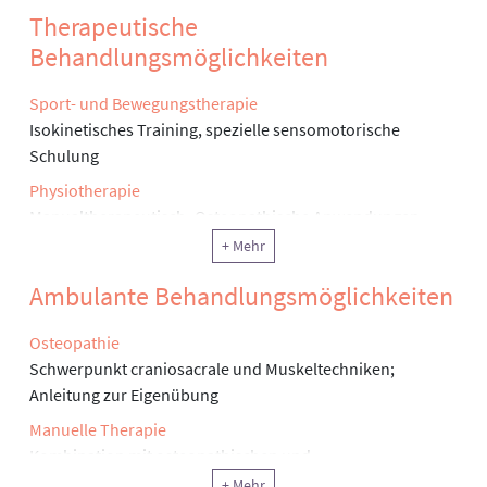
Therapeutische
Behandlungsmöglichkeiten
Sport- und Bewegungstherapie
Isokinetisches Training, spezielle sensomotorische
Schulung
Physiotherapie
Manualtherapeutisch- Osteopathische Anwendungen,
Neurophysiologische Techniken(Bobath, PNF)
+ Mehr
Ergotherapie, Arbeitstherapie und andere funktionelle
Ambulante Behandlungsmöglichkeiten
Therapie
Arbeitsplatztherapie
Osteopathie
Physikalische Therapie
Schwerpunkt craniosacrale und Muskeltechniken;
Moorbad
Anleitung zur Eigenübung
Information, Motivation, Schulung
Manuelle Therapie
Rückenschule/ Gelenkschule
Kombination mit osteopathischen und
neurophysiologischen Techniken; Aufbau eines
Klinische Sozialarbeit, Sozialtherapie
+ Mehr