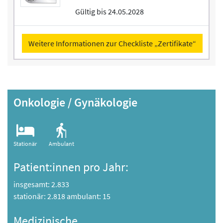
Gültig bis 24.05.2028
Weitere Informationen zur Checkliste „Zertifikate“
Onkologie / Gynäkologie
Stationär
Ambulant
Patient:innen pro Jahr:
insgesamt: 2.833
stationär: 2.818 ambulant: 15
Medizinische