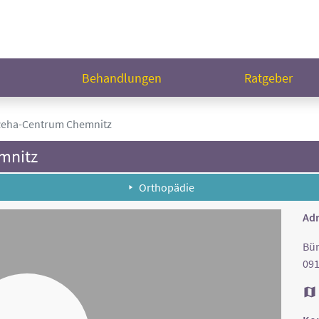
n
Behandlungen
Ratgeber
Reha-Centrum Chemnitz
mnitz
Orthopädie
Adr
Bür
091