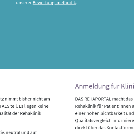
unserer
Bewertungsmethodik
.
Anmeldung für Klin
z nimmt bisher nicht am
DAS REHAPORTAL macht das An
LS teil. Es liegen keine
Rehaklinik für Patient:innen a
alität der Rehaklinik
einer hohen Sichtbarkeit und
Qualitätsvergleich informiere
direkt über das Kontaktformu
v, neutral und auf