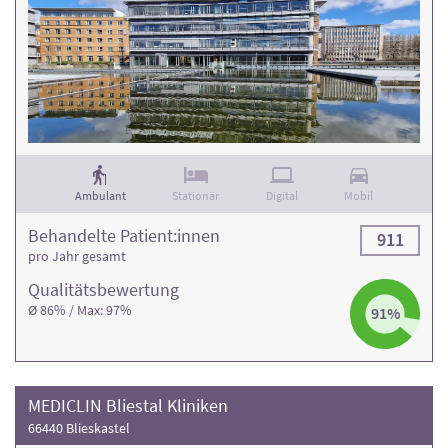
Ambulant
Stationär
Digital
Mobil
Behandelte Patient:innen
911
pro Jahr gesamt
Qualitäts­bewertung
Ø 86% / Max: 97%
91%
MEDICLIN Bliestal Kliniken
66440 Blieskastel