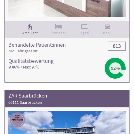
Ambulant
Stationär
Digital
Mobil
Behandelte Patient:innen
613
pro Jahr gesamt
Qualitäts­bewertung
Ø 86% / Max: 97%
92%
ZAR Saarbrücken
66111 Saarbrücken