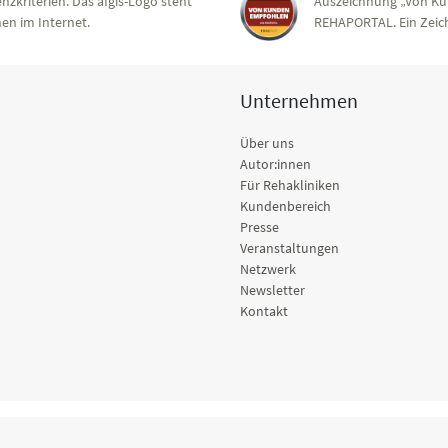
nzkriterien. Das afgis-Logo steht
Auszeichnung „Von Ku
en im Internet.
REHAPORTAL. Ein Zeich
Unternehmen
Über uns
Autor:innen
Für Rehakliniken
Kundenbereich
Presse
Veranstaltungen
Netzwerk
Newsletter
Kontakt