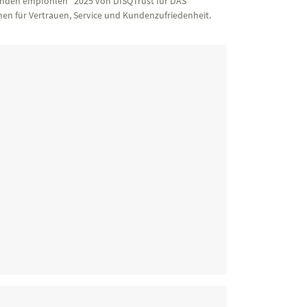
nden empfohlen“ 2025 von DISQTrust für DAS
en für Vertrauen, Service und Kundenzufriedenheit.