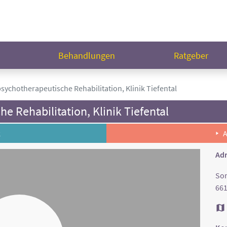
n
Behandlungen
Ratgeber
sychotherapeutische Rehabilitation, Klinik Tiefental
e Rehabilitation, Klinik Tiefental
k
A
Adr
Son
661