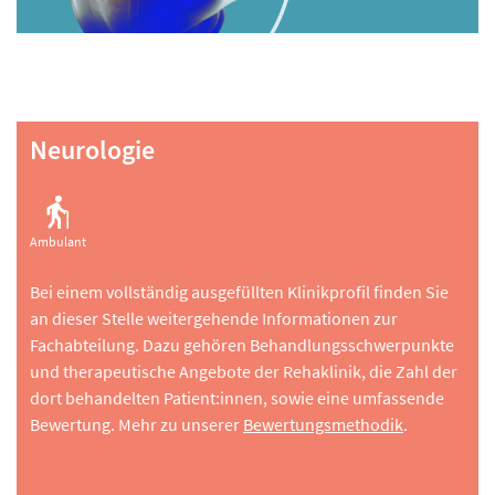
Neurologie
Ambulant
Bei einem vollständig ausgefüllten Klinikprofil finden Sie
an dieser Stelle weitergehende Informationen zur
Fachabteilung. Dazu gehören Behandlungsschwerpunkte
und therapeutische Angebote der Rehaklinik, die Zahl der
dort behandelten Patient:innen, sowie eine umfassende
Bewertung. Mehr zu unserer
Bewertungsmethodik
.