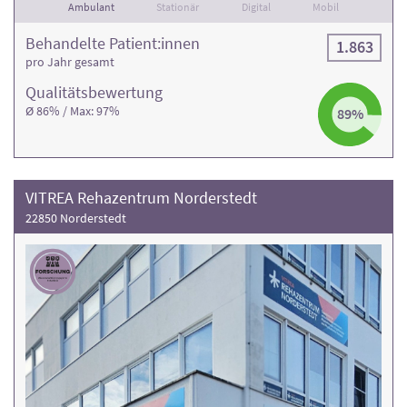
Ambulant
Stationär
Digital
Mobil
Behandelte Patient:innen
1.863
pro Jahr gesamt
Qualitäts­bewertung
Ø 86% / Max: 97%
89%
VITREA Rehazentrum Norderstedt
22850 Norderstedt