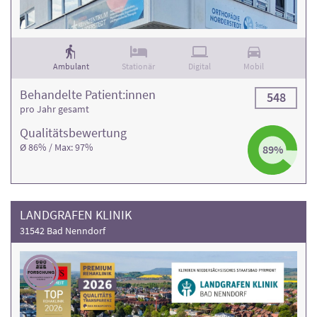
Ambulant
Stationär
Digital
Mobil
Behandelte Patient:innen
548
pro Jahr gesamt
Qualitäts­bewertung
Ø 86% / Max: 97%
89%
LANDGRAFEN KLINIK
31542 Bad Nenndorf