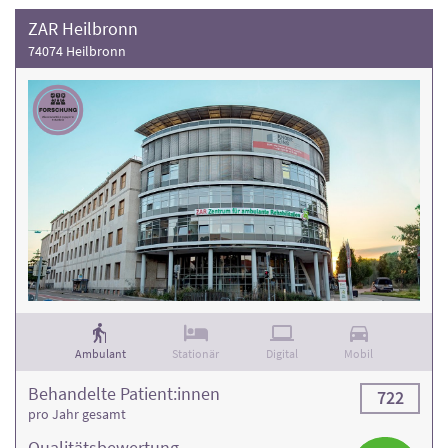
ZAR Heilbronn
74074 Heilbronn
Ambulant
Stationär
Digital
Mobil
Behandelte Patient:innen
722
pro Jahr gesamt
Qualitäts­bewertung