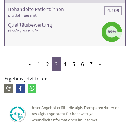
Behandelte Patient:innen
4.109
pro Jahr gesamt
Qualitäts­bewertung
Ø 86% / Max: 97%
89%
(aktiv)
(aktiv)
(aktiv)
(aktiv)
(aktiv)
(aktiv)
(aktiv)
«
1
2
3
4
5
6
7
»
Ergebnis jetzt teilen
Unser Angebot erfüllt die afgis-Transparenzkriterien.
Das afgis-Logo steht für hochwertige
Gesundheitsinformationen im Internet.