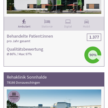
Ambulant
Stationär
Digital
Mobil
Behandelte Patient:innen
1.377
pro Jahr gesamt
Qualitäts­bewertung
Ø 86% / Max: 97%
90%
Rehaklinik Sonnhalde
78166 Donaueschingen