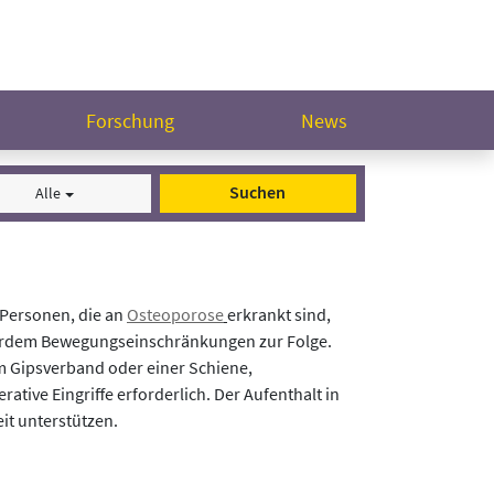
Forschung
News
Suchen
Alle
 Personen, die an
Osteoporose
erkrankt sind,
ßerdem Bewegungseinschränkungen zur Folge.
 Gipsverband oder einer Schiene,
ive Eingriffe erforderlich. Der Aufenthalt in
it unterstützen.
swahl auf die Bewertung der Rehaklinik und die