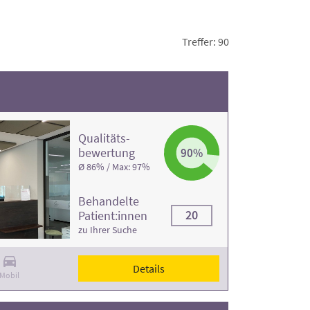
ilen.
Treffer: 90
Qualitäts­
bewertung
90%
Ø 86% / Max: 97%
Behandelte
20
Patient:innen
zu Ihrer Suche
Details
Mobil