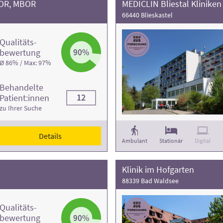
 VOR, MBOR
MEDICLIN Bliestal Kliniken
66440 Blieskastel
Qualitäts­
bewertung
90%
Ø 86% / Max: 97%
Behandelte
12
Patient:innen
zu Ihrer Suche
Details
Ambulant
Stationär
Digital
Klinik im Hofgarten
88339 Bad Waldsee
Qualitäts­
bewertung
90%