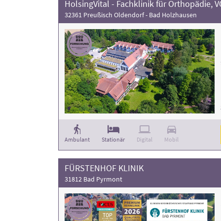
HolsingVital - Fachklinik für Orthopädie,
32361 Preußisch Oldendorf - Bad Holzhausen
Ambulant
Stationär
Digital
Mobil
FÜRSTENHOF KLINIK
31812 Bad Pyrmont