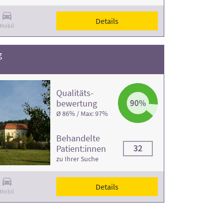
Details
Mobil
g
Qualitäts­
bewertung
90%
Ø 86% / Max: 97%
Behandelte
32
Patient:innen
zu Ihrer Suche
Details
Mobil