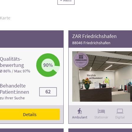
+ Mehr
tionen und die Kontaktdaten finden Sie in den jeweiligen Klinikprof
Karte
ZAR Friedrichshafen
88046 Friedrichshafen
Qualitäts­
bewertung
90%
Ø 86% / Max: 97%
Behandelte
62
Patient:innen
zu Ihrer Suche
Details
Ambulant
Stationär
Digital