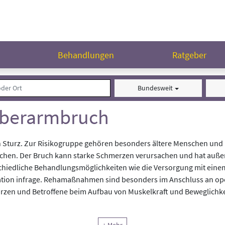
n
Behandlungen
Ratgeber
Bundesweit
Oberarmbruch
n Sturz. Zur Risikogruppe gehören besonders ältere Menschen und
rechen. Der Bruch kann starke Schmerzen verursachen und hat au
iedliche Behandlungsmöglichkeiten wie die Versorgung mit einem
tion infrage. Rehamaßnahmen sind besonders im Anschluss an operat
ürzen und Betroffene beim Aufbau von Muskelkraft und Beweglichke
t der Krankheit
Oberarmbruch
behandelt.
Achten Sie bei Ihrer Au