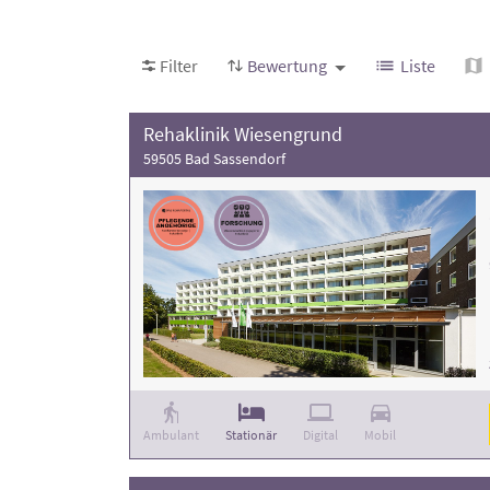
Anzahl der Behandlungsfälle
. Weitere Informa
Filter
Bewertung
Liste
Rehaklinik Wiesengrund
59505 Bad Sassendorf
Ambulant
Stationär
Digital
Mobil