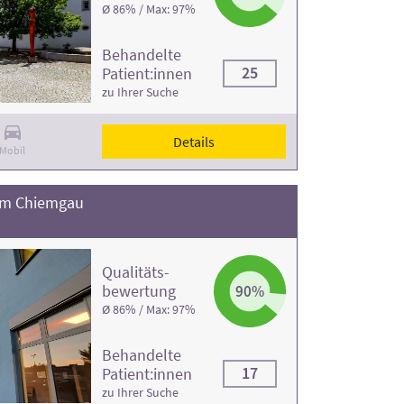
Ø 86% / Max: 97%
Behandelte
25
Patient:innen
zu Ihrer Suche
Details
Mobil
um Chiemgau
Qualitäts­
bewertung
90%
Ø 86% / Max: 97%
Behandelte
17
Patient:innen
zu Ihrer Suche