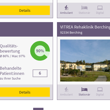
Details
Ambulant
Stationär
Digital
VITREA Rehaklinik Berchin
92334 Berching
Qualitäts­
bewertung
90%
Ø 86% / Max: 97%
Behandelte
6
Patient:innen
zu Ihrer Suche
Details
Ambulant
Stationär
Digital