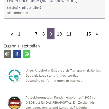
Leider noch ohne Qualitätsbewertung
Sie sind Klinikbetreiber?
Hier anmelden
(aktiv)
(aktiv)
(aktiv)
(aktiv)
(aktiv)
(aktiv)
(aktiv)
«
1
⋯
7
8
9
10
11
⋯
15
»
Ergebnis jetzt teilen
Unser Angebot erfüllt die afgis-Transparenzkriterien.
Das afgis-Logo steht für hochwertige
Gesundheitsinformationen im Internet.
Auszeichnung „Von Kunden empfohlen“ 2025 von
DISQTrust für DAS REHAPORTAL. Ein Zeichen für
Vertrauen, Service und Kundenzufriedenheit.